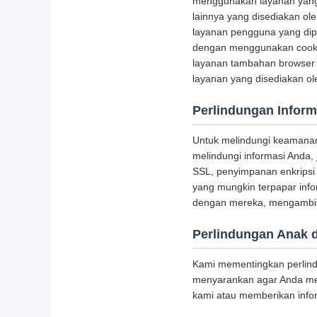
menggunakan layanan yang 
lainnya yang disediakan ol
layanan pengguna yang dip
dengan menggunakan cookie
layanan tambahan browser m
layanan yang disediakan ol
Perlindungan Inform
Untuk melindungi keamanan
melindungi informasi Anda, 
SSL, penyimpanan enkripsi 
yang mungkin terpapar inf
dengan mereka, mengambil 
Perlindungan Anak 
Kami mementingkan perlind
menyarankan agar Anda mem
kami atau memberikan info