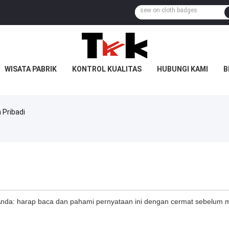
WISATA PABRIK
KONTROL KUALITAS
HUBUNGI KAMI
B
 Pribadi
 Anda: harap baca dan pahami pernyataan ini dengan cermat sebelum