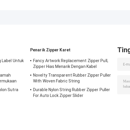
Tin
Penarik Zipper Karet
g Label Untuk
Fancy Artwork Replacement Zipper Pull,
Zipper Hias Menarik Dengan Kabel
 Ramah
Novelty Transparent Rubber Zipper Puller
Permukaan
With Woven Fabric String
blon Sutra
Durable Nylon String Rubber Zipper Puller
For Auto Lock Zipper Slider