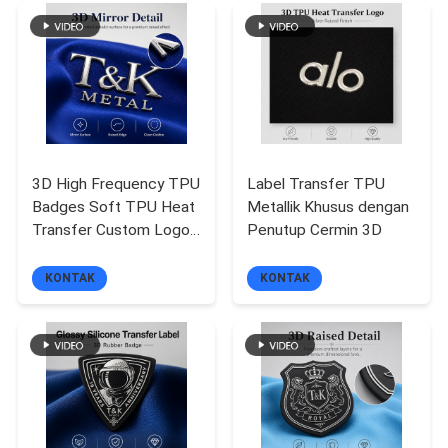
Pakaian Jalanan, Jaket,
Topi Tas dan Garasi
VR
Topi, dan Identifikasi
Brand Identifikasi
SHOW
Merek Fashion
SITEMAP
3D High Frequency TPU
Label Transfer TPU
KEBIJAKAN
Badges Soft TPU Heat
Metallik Khusus dengan
Transfer Custom Logos
Penutup Cermin 3D
PRIVASI
awet dan tersedia
dalam berbagai warna
KONTAK
KONTAK
untuk pakaian