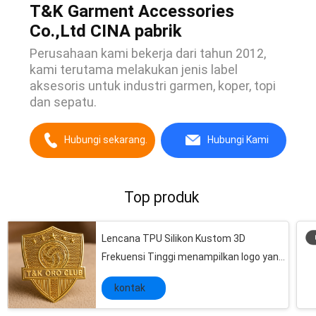
T&K Garment Accessories
Co.,Ltd CINA pabrik
Perusahaan kami bekerja dari tahun 2012,
kami terutama melakukan jenis label
aksesoris untuk industri garmen, koper, topi
dan sepatu.
Hubungi sekarang.
Hubungi Kami
Top produk
Lencana TPU Silikon Kustom 3D
Frekuensi Tinggi menampilkan logo yang
dipersonalisasi, sempurna untuk
kontak
branding pakaian yang tahan lama dan
Khusus dicetak desain unit militer patch, patch nama militer kustom
patch