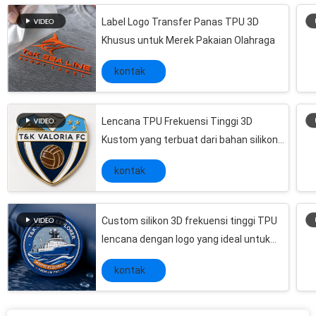
Non - Slip Tape Customiezd 3D Rubber Patches Silk Screen Printing On Woven Tape
Label Logo Transfer Panas TPU 3D
100 Material Shinny Silicone 3D Rubber Patches Seal Heat Label Untuk Pakaian
Khusus untuk Merek Pakaian Olahraga
Branded Name Silicone Clothing Lencana Patch, Custom Rubber Velcro Patches Mirco Injection
Kekuatan Tinggi dikepang Bungee Cord Roll, Durable Rubber Band Bungee Cord
kontak
Dikepang Technics Tali tali elastis, String Gelang Stretchy OEM / ODM
100% Polyester Elastic Cord String Colorful Braided Rope Logo Dicetak
Lencana TPU Frekuensi Tinggi 3D
Tali Tali Elastis Tipis Tipis Karet Peregangan Kabel Pakaian Gunakan
Kustom yang terbuat dari bahan silikon
Bahan Polyester Backpack Elastic Cord Black Elastic Thread Contoh Gratis Tersedia
menampilkan logo yang dipersonalisasi
kontak
yang dirancang untuk branding pakaian
Trade Show Promotional Items Giveaways Gelang Wristband Embossed Silicone
yang tahan lama
Novelty Personalized Promotional Gifts Logo Imprinted PVC Keychain Dengan LED Light
Elang Tali Elastis Berwarna Elastis Berikat Tali Elastis Tinggi
Custom silikon 3D frekuensi tinggi TPU
lencana dengan logo yang ideal untuk
Kabel elastis hitam ramah lingkungan 2mm, kabel elastis peregangan untuk pakaian
pakaian branding dan aplikasi tambalan
Ponsel Silicone Lucu Meliputi, Periklanan Bisnis Produk Promosi Untuk Event
kontak
pakaian tahan lama
Karakter Kartun Kreatif Gantungan Kunci Iklan Spesialisasi Produk Promosi
Festival Fashion Design Custom Imprinted Promotional Items Silicone Souvenir Keychain