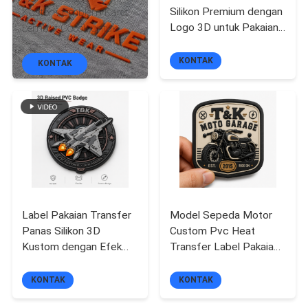
Silikon Premium dengan
Kustom Emblem Karet
KONTROL
Logo 3D untuk Pakaian
Lembut Cocok untuk
Pakaian Olahraga
Pakaian Fashion Pakaian
KUALITAS
Pakaian Aktif Tas Jaket
Olahraga Tas dan
KONTAK
KONTAK
dan Pakaian High-End
Dekorasi Topi
Branding
HUBUNGI
KAMI
BERITA
Label Pakaian Transfer
Model Sepeda Motor
Panas Silikon 3D
Custom Pvc Heat
SEMUA
Kustom dengan Efek
Transfer Label Pakaian
KASUS
Logo Timbul untuk
dengan Logo 3D yang
Pakaian Premium,
Diukir untuk Jaket
KONTAK
KONTAK
Pakaian Olahraga,
Streetwear Workwear