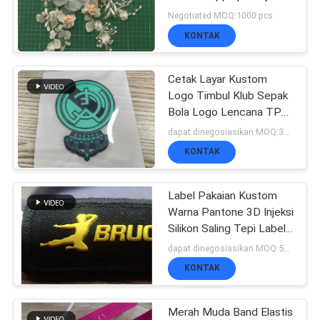
VR
Aksesori
Negotiated MOQ:1000 pcs
SHOW
KONTAK
65
Lencana TPU
Cetak Layar Kustom
SITEMAP
Logo Timbul Klub Sepak
Frekuensi Tinggi 3D
Bola Logo Lencana TPU
untuk Pakaian Olahraga
dapat dinegosiasikan MOQ:300pcs
KEBIJAKAN
KONTAK
PRIVASI
Label Pakaian Kustom
128
Warna Pantone 3D Injeksi
Silikon Saling Tepi Label
Label karet silikon
Tenunan
dapat dinegosiasikan MOQ:500 pcs
KONTAK
Merah Muda Band Elastis