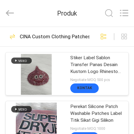
2026
T&K
Produk
Garment
Accessories
Co.,Ltd.
All
RUMAH
Rights
291
CINA Custom Clothing Patches
Reserved.
Custom Clothing
PRODUK
Patches
Stiker Label Sablon
Transfer Panas Desain
Kustom Logo Rhinestone
TENTANG
Tinggi Setrika Untuk T-
Negotiate MOQ:500 pcs
shirt Topi DIY Kristal
KITA
KONTAK
79
Custom bordir
Perekat Silicone Patch
WISATA
Washable Patches Label
Patch
Titik Sikat Gigi Silikon
PABRIK
Negotiate MOQ:1000