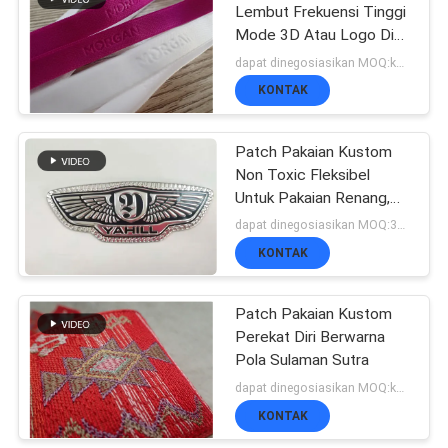
Lembut Frekuensi Tinggi
Mode 3D Atau Logo Di
51
Anyaman Untuk Pakaian
dapat dinegosiasikan MOQ:komik
Label Woven
KONTAK
pakaian
Patch Pakaian Kustom
Non Toxic Fleksibel
Untuk Pakaian Renang,
Ransel
dapat dinegosiasikan MOQ:300pcs
KONTAK
76
Embossed Leather
Patch Pakaian Kustom
Perekat Diri Berwarna
Patches
Pola Sulaman Sutra
dapat dinegosiasikan MOQ:komik
KONTAK