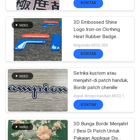
KONTAK
KONTROL
3D Embossed Shine
KUALITAS
179
Logo Iron-on Clothing
Label Heat Transfer
Heat Rubber Badge
Silicone Heat Transfer
Negotiate MOQ:500
HUBUNGI
Patch
Clothing
KONTAK
KAMI
Setrika kustom atau
menjahit-di patch handuk,
BERITA
Bordir patch chenille
75
dapat dinegosiasikan MOQ:100PCS
SEMUA
KONTAK
Label Sablon
KASUS
3D Bunga Bordir Menjahit
/ Besi Di Patch Untuk
Pakaian Applique Diy