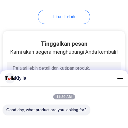
11
Lihat Lebih
Label Transfer
Panas Flock
Tinggalkan pesan
Kami akan segera menghubungi Anda kembali!
26
Kiyila
Pakaian Hang Tag
11:39 AM
Good day, what product are you looking for?