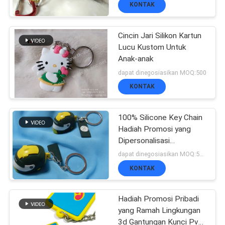
KONTAK
KONTROL
Cincin Jari Silikon Kartun
KUALITAS
179
Lucu Kustom Untuk
Label Heat Transfer
Anak-anak
dapat dinegosiasikan MOQ:500
HUBUNGI
Clothing
KONTAK
KAMI
100% Silicone Key Chain
Hadiah Promosi yang
BERITA
Dipersonalisasi
Fashionable
75
dapat dinegosiasikan MOQ:500pcs per warna
SEMUA
KONTAK
Label Sablon
KASUS
Hadiah Promosi Pribadi
yang Ramah Lingkungan
3d Gantungan Kunci Pvc