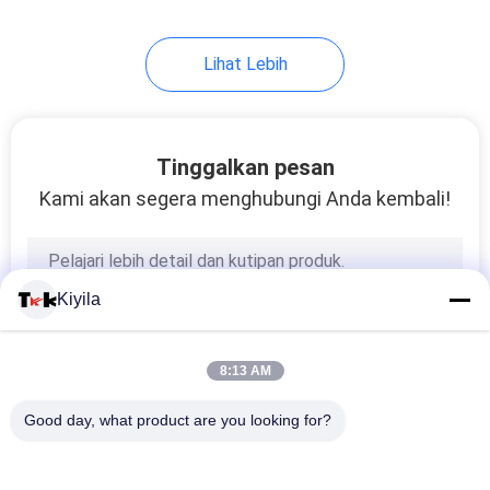
11
Lihat Lebih
Label Transfer
Panas Flock
Tinggalkan pesan
Kami akan segera menghubungi Anda kembali!
26
Kiyila
Pakaian Hang Tag
8:13 AM
Good day, what product are you looking for?