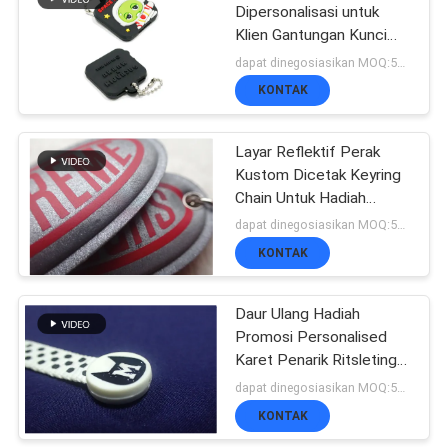
Dipersonalisasi untuk
Klien Gantungan Kunci
51
Karet Soft PVC 3D
dapat dinegosiasikan MOQ:500pcs per warna
Label Woven
KONTAK
pakaian
Layar Reflektif Perak
Kustom Dicetak Keyring
Chain Untuk Hadiah
Promosi
dapat dinegosiasikan MOQ:500pce per
KONTAK
76
Embossed Leather
Daur Ulang Hadiah
Promosi Personalised
Patches
Karet Penarik Ritsleting
Untuk Dekorasi Tas
dapat dinegosiasikan MOQ:500 pcs per warna
KONTAK