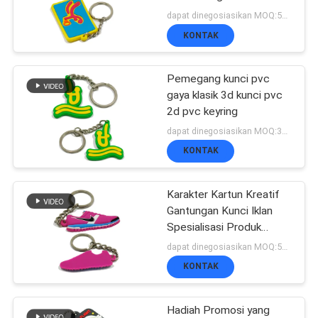
VR
Setiap Warna
dapat dinegosiasikan MOQ:500pcs per warna
SHOW
KONTAK
65
Lencana TPU
Pemegang kunci pvc
SITEMAP
gaya klasik 3d kunci pvc
Frekuensi Tinggi 3D
2d pvc keyring
dapat dinegosiasikan MOQ:300pcs per warna
KEBIJAKAN
KONTAK
PRIVASI
Karakter Kartun Kreatif
128
Gantungan Kunci Iklan
Spesialisasi Produk
Label karet silikon
Promosi
dapat dinegosiasikan MOQ:500pcs per warna
KONTAK
Hadiah Promosi yang