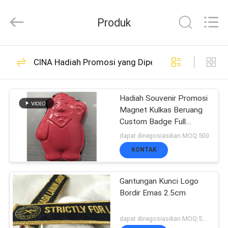
2026
T&K
Produk
Garment
Accessories
Co.,Ltd.
All
RUMAH
Rights
291
CINA Hadiah Promosi yang Dipersonalisasi
Reserved.
Custom Clothing
PRODUK
Patches
Hadiah Souvenir Promosi
Magnet Kulkas Beruang
Custom Badge Full
TENTANG
Colorful Oekotex TPU
dapat dinegosiasikan MOQ:500
Shape Magnet
KITA
KONTAK
79
Custom bordir
Gantungan Kunci Logo
WISATA
Bordir Emas 2.5cm
Patch
PABRIK
dapat dinegosiasikan MOQ:500pcs per color