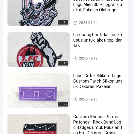
Logo Alien 3D Holografik u
ntuk Pakaian Olahraga
Custom Clothing Patches
00:18
2026-03-04
Lambang bordir kartun kh
usus untuk jaket, topi dan
tas
Custom Clothing Patches
2025-12-19
00:16
Label Cetak Silikon - Logo
Custom Patch Silikon unt
uk Dekorasi Pakaian
Custom Clothing Patches
2025-12-16
00:22
Custom Silicone Printed
Patches - Rock Band Log
o Badges untuk Pakaian T
as Hat Dekorasi Grosir