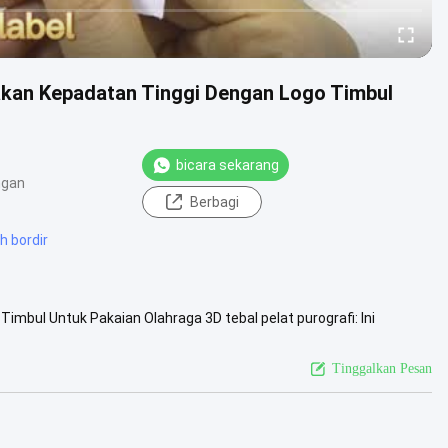
kan Kepadatan Tinggi Dengan Logo Timbul
bicara sekarang
ngan
Berbagi
h bordir
mbul Untuk Pakaian Olahraga 3D tebal pelat purografi: Ini
dalah sablon sutra...
Lihat Lebih Lanjut
Tinggalkan Pesan