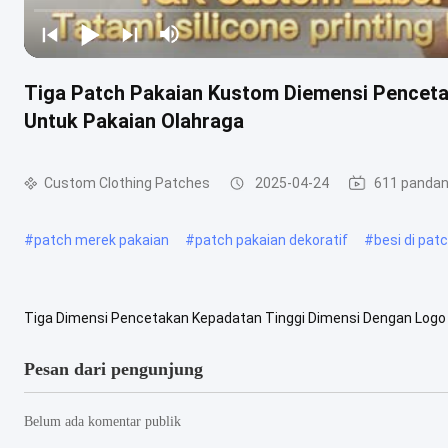
Tiga Patch Pakaian Kustom Diemensi Penceta
Untuk Pakaian Olahraga
Custom Clothing Patches
2025-04-24
611 panda
#
patch merek pakaian
#
patch pakaian dekoratif
#
besi di patc
Tiga Dimensi Pencetakan Kepadatan Tinggi Dimensi Dengan Logo Ti
mengadopsi pencetakan tinta warna khusus, metode pencetakan a
Pesan dari pengunjung
Belum ada komentar publik