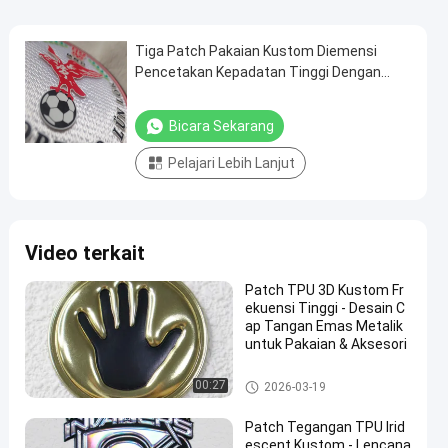
Tiga Patch Pakaian Kustom Diemensi
Pencetakan Kepadatan Tinggi Dengan
Logo Timbul Untuk Pakaian Olahraga
Bicara Sekarang
Pelajari Lebih Lanjut
Video terkait
Patch TPU 3D Kustom Fr
ekuensi Tinggi - Desain C
ap Tangan Emas Metalik
untuk Pakaian & Aksesori
Custom Clothing Patches
00:27
2026-03-19
Patch Tegangan TPU Irid
escent Kustom - Lencana