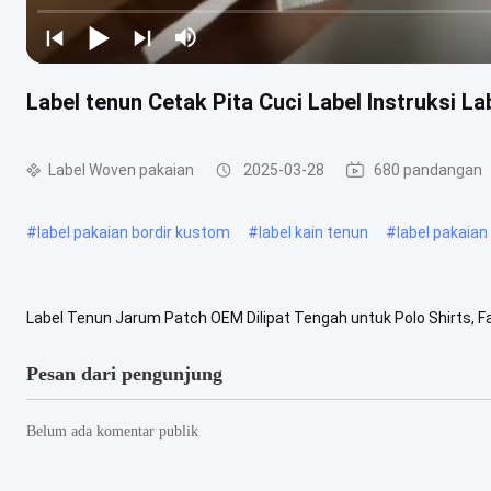
Label tenun Cetak Pita Cuci Label Instruksi 
Label Woven pakaian
2025-03-28
680 pandangan
#
label pakaian bordir kustom
#
label kain tenun
#
label pakaian
Label Tenun Jarum Patch OEM Dilipat Tengah untuk Polo Shirts,
OEM Dilipat Tengah untuk Kemeja Polo, Aksesori Pakaian Aksesori M
Pesan dari pengunjung
Belum ada komentar publik