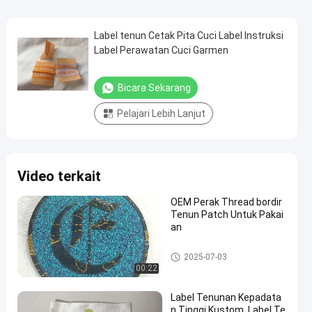
Label tenun Cetak Pita Cuci Label Instruksi
Label Perawatan Cuci Garmen
Bicara Sekarang
Pelajari Lebih Lanjut
Video terkait
OEM Perak Thread bordir
Tenun Patch Untuk Pakai
an
Label Woven pakaian
2025-07-03
00:22
Label Tenunan Kepadata
n Tinggi Kustom, Label Te