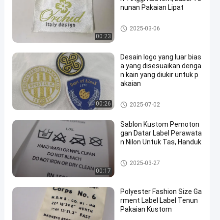
nunan Pakaian Lipat
Label Woven pakaian
2025-03-06
00:23
Desain logo yang luar bias
a yang disesuaikan denga
n kain yang diukir untuk p
akaian
Label Woven pakaian
00:26
2025-07-02
Sablon Kustom Pemoton
gan Datar Label Perawata
n Nilon Untuk Tas, Handuk
Label Woven pakaian
2025-03-27
00:17
Polyester Fashion Size Ga
rment Label Label Tenun
Pakaian Kustom