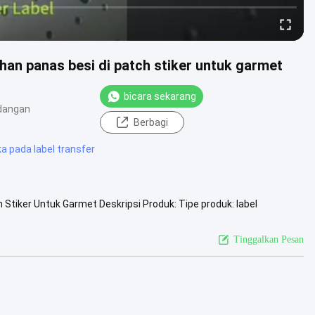
an panas besi di patch stiker untuk garmet
bicara sekarang
dangan
Berbagi
ka pada label transfer
 Stiker Untuk Garmet Deskripsi Produk: Tipe produk: label
ikan format AI...
Lihat Lebih Lanjut
Tinggalkan Pesan