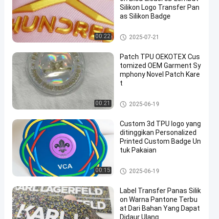
Silikon Logo Transfer Pan
as Silikon Badge
Label Heat Transfer Clothing
00:22
2025-07-21
Patch TPU OEKOTEX Cus
tomized OEM Garment Sy
mphony Novel Patch Kare
t
Lencana TPU Frekuensi Tingg
00:21
2025-06-19
i 3D
Custom 3d TPU logo yang
ditinggikan Personalized
Printed Custom Badge Un
tuk Pakaian
Lencana TPU Frekuensi Tingg
00:15
2025-06-19
i 3D
Label Transfer Panas Silik
on Warna Pantone Terbu
at Dari Bahan Yang Dapat
Didaur Ulang