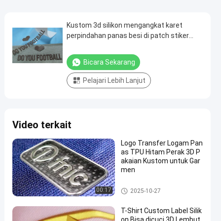
Kustom 3d silikon mengangkat karet
perpindahan panas besi di patch stiker
untuk garmet
Bicara Sekarang
Pelajari Lebih Lanjut
Video terkait
Logo Transfer Logam Pan
as TPU Hitam Perak 3D P
akaian Kustom untuk Gar
men
Lencana TPU Frekuensi Tingg
00:17
2025-10-27
i 3D
T-Shirt Custom Label Silik
on Bisa dicuci 3D Lembut