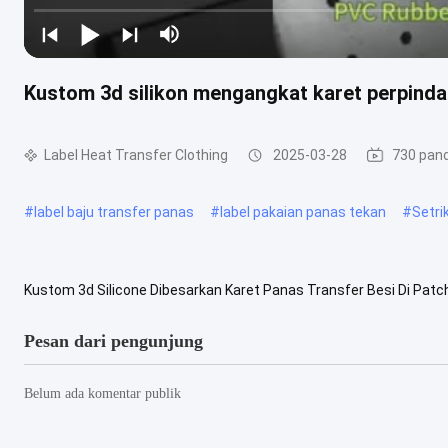
Kustom 3d silikon mengangkat karet perpindah
Label Heat Transfer Clothing
2025-03-28
730 pan
#
label baju transfer panas
#
label pakaian panas tekan
#
Setri
Kustom 3d Silicone Dibesarkan Karet Panas Transfer Besi Di Patch
perpindahan panas Bahan: 100% silikon + lem impor Rancangan: Ber
Pesan dari pengunjung
Belum ada komentar publik