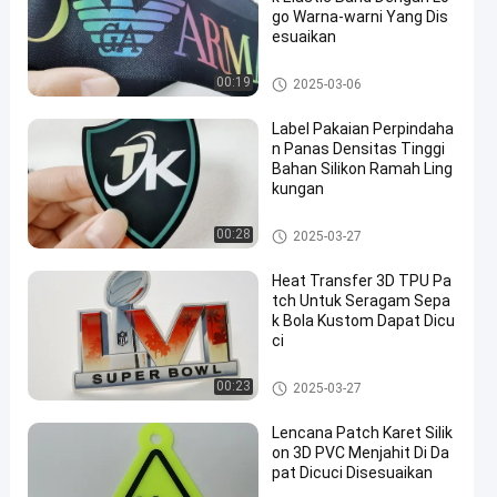
go Warna-warni Yang Dis
esuaikan
Tape webbing
00:19
2025-03-06
Label Pakaian Perpindaha
n Panas Densitas Tinggi
Bahan Silikon Ramah Ling
kungan
Label Heat Transfer Clothing
00:28
2025-03-27
Heat Transfer 3D TPU Pa
tch Untuk Seragam Sepa
k Bola Kustom Dapat Dicu
ci
Custom Clothing Patches
00:23
2025-03-27
Lencana Patch Karet Silik
on 3D PVC Menjahit Di Da
pat Dicuci Disesuaikan