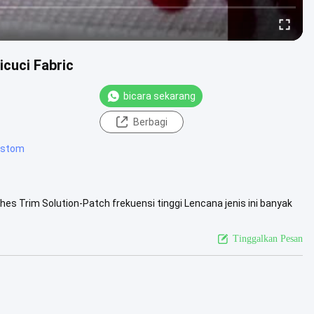
icuci Fabric
bicara sekarang
Berbagi
ustom
hes Trim Solution-Patch frekuensi tinggi Lencana jenis ini banyak
.
Lihat Lebih Lanjut
Tinggalkan Pesan