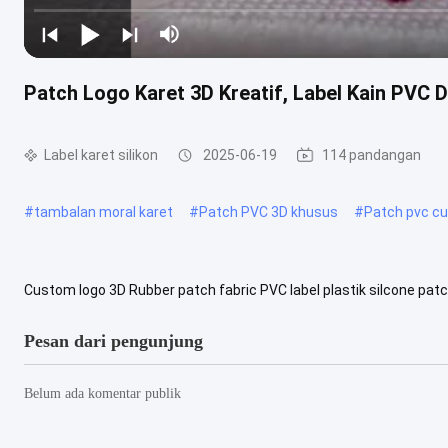
Patch Logo Karet 3D Kreatif, Label Kain PVC D
Label karet silikon
2025-06-19
114 pandangan
#
tambalan moral karet
#
Patch PVC 3D khusus
#
Patch pvc c
Custom logo 3D Rubber patch fabric PVC label plastik silcone patc
digunakan pada sepatu, luggag dan tas. Untuk efek 3D dan warna..
Pesan dari pengunjung
Belum ada komentar publik