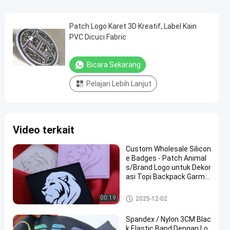
Patch Logo Karet 3D Kreatif, Label Kain
PVC Dicuci Fabric
Bicara Sekarang
Pelajari Lebih Lanjut
Video terkait
Custom Wholesale Silicon
e Badges - Patch Animal
s/Brand Logo untuk Dekor
asi Topi Backpack Garme
nt
Label karet silikon
00:19
2025-12-02
Spandex / Nylon 3CM Blac
k Elastic Band Dengan Lo