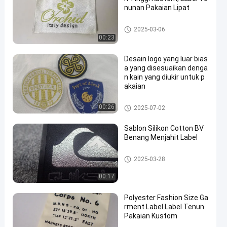
nunan Pakaian Lipat
Label Woven pakaian
2025-03-06
00:23
Desain logo yang luar bias
a yang disesuaikan denga
n kain yang diukir untuk p
akaian
Label Woven pakaian
00:26
2025-07-02
Sablon Silikon Cotton BV
Benang Menjahit Label
Label Woven pakaian
2025-03-28
00:17
Polyester Fashion Size Ga
rment Label Label Tenun
Pakaian Kustom