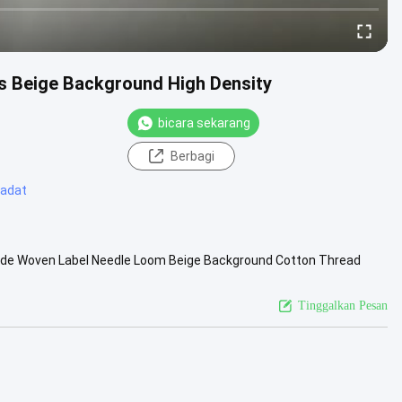
s Beige Background High Density
bicara sekarang
Berbagi
 adat
ade Woven Label Needle Loom Beige Background Cotton Thread
 Thread Brocade Woven...
Lihat Lebih Lanjut
Tinggalkan Pesan