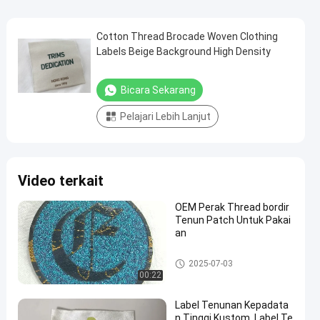
Cotton Thread Brocade Woven Clothing
Labels Beige Background High Density
Bicara Sekarang
Pelajari Lebih Lanjut
Video terkait
OEM Perak Thread bordir
Tenun Patch Untuk Pakai
an
Label Woven pakaian
2025-07-03
00:22
Label Tenunan Kepadata
n Tinggi Kustom, Label Te