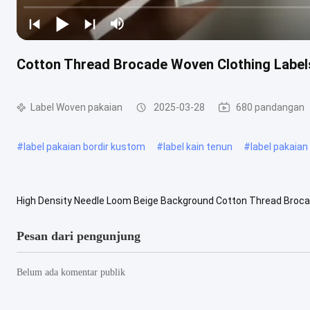
Cotton Thread Brocade Woven Clothing Label
Label Woven pakaian
2025-03-28
680 pandangan
#
label pakaian bordir kustom
#
label kain tenun
#
label pakaian
High Density Needle Loom Beige Background Cotton Thread Broc
Brocade Woven Label Item Needle Loom Beige Background Cotton
Pesan dari pengunjung
Belum ada komentar publik