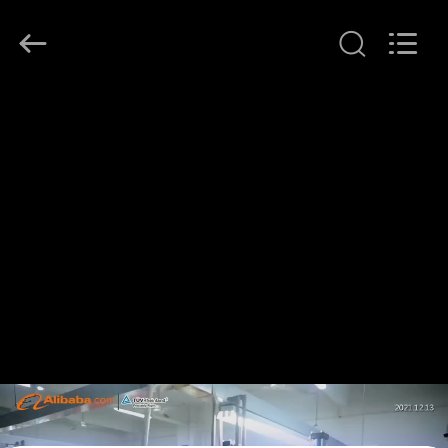
2026
T&K
Garment
Accessories
Co.,Ltd.
All
RUMAH
Rights
Reserved.
PRODUK
TENTANG
KITA
WISATA
PABRIK