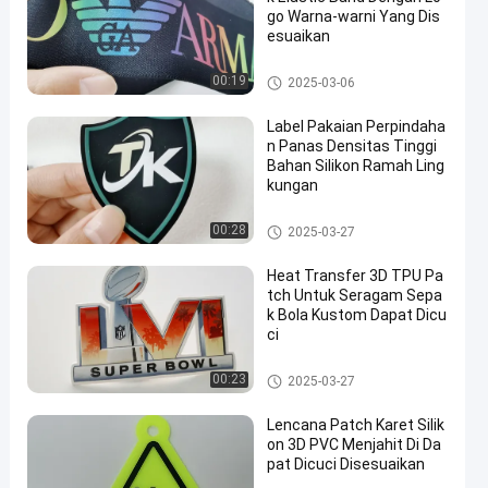
go Warna-warni Yang Dis
esuaikan
Tape webbing
00:19
2025-03-06
Label Pakaian Perpindaha
n Panas Densitas Tinggi
Bahan Silikon Ramah Ling
kungan
Label Heat Transfer Clothing
00:28
2025-03-27
Heat Transfer 3D TPU Pa
tch Untuk Seragam Sepa
k Bola Kustom Dapat Dicu
ci
Custom Clothing Patches
00:23
2025-03-27
Lencana Patch Karet Silik
on 3D PVC Menjahit Di Da
pat Dicuci Disesuaikan