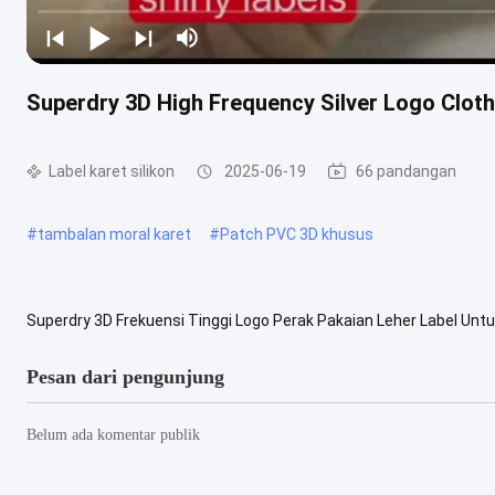
Superdry 3D High Frequency Silver Logo Clot
Label karet silikon
2025-06-19
66 pandangan
#
tambalan moral karet
#
Patch PVC 3D khusus
Superdry 3D Frekuensi Tinggi Logo Perak Pakaian Leher Label Untu
1cm untuk label leher pakaian untuk Jaket Logo perak Frekuensi Ting
Pesan dari pengunjung
Belum ada komentar publik