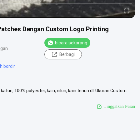
 Patches Dengan Custom Logo Printing
bicara sekarang
ngan
Berbagi
h bordir
tun, 100% polyester, kain, nilon, kain tenun dll Ukuran Custom
ermintaanmu...
Lihat Lebih Lanjut
Tinggalkan Pesan