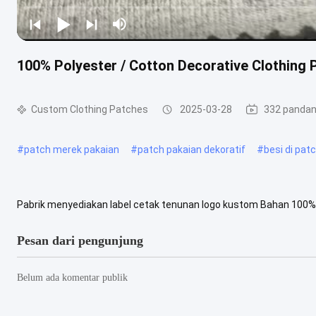
100% Polyester / Cotton Decorative Clothing
Custom Clothing Patches
2025-03-28
332 panda
#
patch merek pakaian
#
patch pakaian dekoratif
#
besi di patc
Pabrik menyediakan label cetak tenunan logo kustom Bahan 100% ka
Berbagai ukuran sesuai pesanan / ukuran standar Warna Sesuai p
Pesan dari pengunjung
Belum ada komentar publik