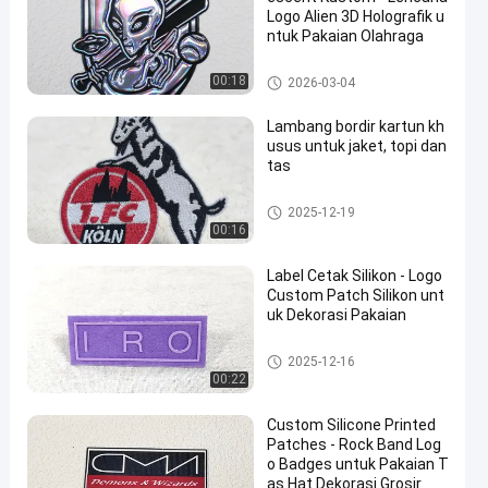
Logo Alien 3D Holografik u
ntuk Pakaian Olahraga
Custom Clothing Patches
00:18
2026-03-04
Lambang bordir kartun kh
usus untuk jaket, topi dan
tas
Custom Clothing Patches
2025-12-19
00:16
Label Cetak Silikon - Logo
Custom Patch Silikon unt
uk Dekorasi Pakaian
Custom Clothing Patches
2025-12-16
00:22
Custom Silicone Printed
Patches - Rock Band Log
o Badges untuk Pakaian T
as Hat Dekorasi Grosir