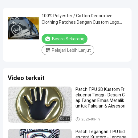
100% Polyester / Cotton Decorative
Clothing Patches Dengan Custom Logo
Printing
Bicara Sekarang
Pelajari Lebih Lanjut
Video terkait
Patch TPU 3D Kustom Fr
ekuensi Tinggi - Desain C
ap Tangan Emas Metalik
untuk Pakaian & Aksesori
Custom Clothing Patches
00:27
2026-03-19
Patch Tegangan TPU Irid
escent Kustom - Lencana