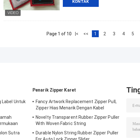
KONTAK
Page 1 of 10
|<
<<
1
2
3
4
5
Tin
Penarik Zipper Karet
g Label Untuk
Fancy Artwork Replacement Zipper Pull,
Zipper Hias Menarik Dengan Kabel
 Ramah
Novelty Transparent Rubber Zipper Puller
Permukaan
With Woven Fabric String
blon Sutra
Durable Nylon String Rubber Zipper Puller
For Auto Lock Zipper Slider