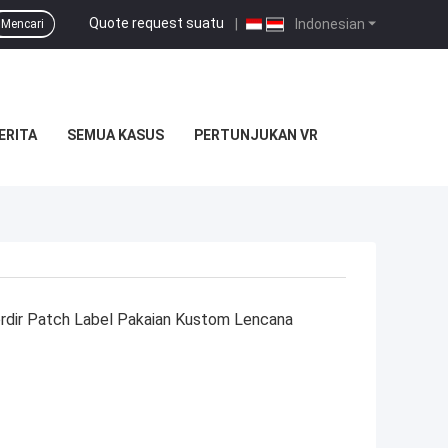
Quote request suatu
|
Indonesian
Mencari
ERITA
SEMUA KASUS
PERTUNJUKAN VR
rdir Patch Label Pakaian Kustom Lencana