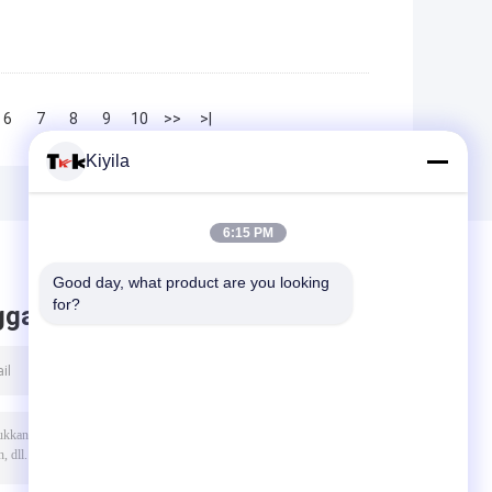
6
7
8
9
10
>>
>|
Kiyila
6:15 PM
Good day, what product are you looking 
for?
ggalkan pesan