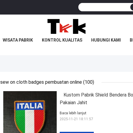
WISATA PABRIK
KONTROL KUALITAS
HUBUNGI KAMI
B
sew on cloth badges pembuatan online
(100)
Kustom Pabrik Shield Bendera Bo
Pakaian Jahit
Baca lebih lanjut
2025-11-21 18:11:57