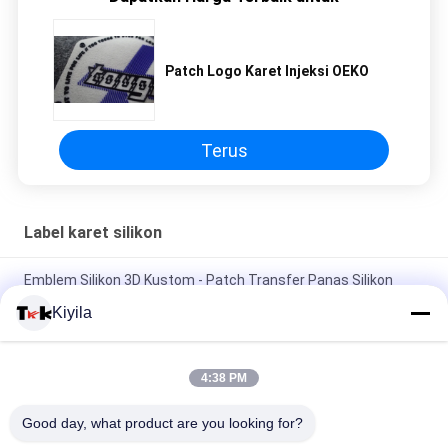
Patch Logo Karet Injeksi OEKO
Terus
Label karet silikon
Emblem Silikon 3D Kustom - Patch Transfer Panas Silikon
Bentuk Serigala Seni Pixel untuk Pakaian
Kiyila
Custom Wholesale Silicone Badges - Patch Animals/Brand
Logo untuk Dekorasi Topi Backpack Garment
4:38 PM
Stempel dekorasi silikon 3D yang bisa dicuci Tidak beracun,
Good day, what product are you looking for?
tidak berbau dan dapat terurai secara biologis