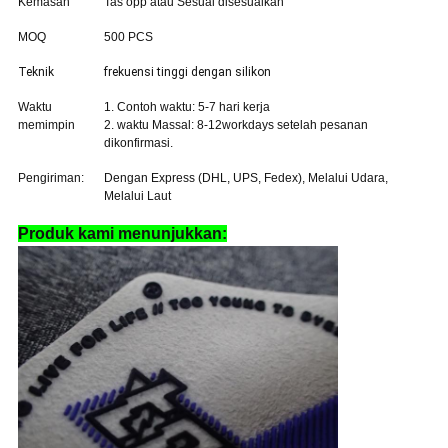
Kemasan
Tas opp atau Sesuai disesuaikan
MOQ
500 PCS
Teknik
frekuensi tinggi dengan silikon
Waktu
1. Contoh waktu: 5-7 hari kerja
memimpin
2. waktu Massal: 8-12workdays setelah pesanan
dikonfirmasi.
Pengiriman:
Dengan Express (DHL, UPS, Fedex), Melalui Udara,
Melalui Laut
Produk kami menunjukkan: