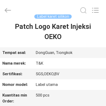
2026
T&K
Garment
Accessories
Label karet silikon
Co.,Ltd.
All
RUMAH
Patch Logo Karet Injeksi
Rights
Reserved.
OEKO
PRODUK
Tempat asal:
DongGuan, Tiongkok
TENTANG
Nama merek:
T&K
KITA
Sertifikasi:
SGS,OEKO,BV
Nomor model:
Label utama
WISATA
Kuantitas min
500 pcs
PABRIK
Order: