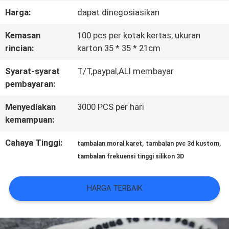
Harga:
dapat dinegosiasikan
KONTROL
Kemasan
100 pcs per kotak kertas, ukuran
KUALITAS
rincian:
karton 35 * 35 * 21cm
Syarat-syarat
T/T,paypal,ALI membayar
HUBUNGI
pembayaran:
KAMI
Menyediakan
3000 PCS per hari
kemampuan:
BERITA
Cahaya Tinggi:
,
,
tambalan moral karet
tambalan pvc 3d kustom
tambalan frekuensi tinggi silikon 3D
SEMUA
HARGA TERBAIK
KASUS