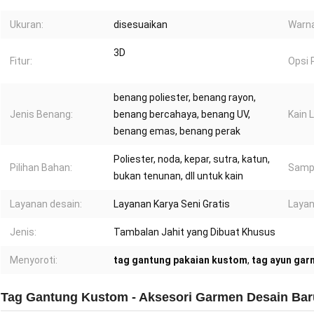
Ukuran:
disesuaikan
Warna
3D
Fitur:
Opsi 
benang poliester, benang rayon,
Jenis Benang:
benang bercahaya, benang UV,
Kain 
benang emas, benang perak
Poliester, noda, kepar, sutra, katun,
Pilihan Bahan:
Sampe
bukan tenunan, dll untuk kain
Layanan desain:
Layanan Karya Seni Gratis
Layan
Jenis:
Tambalan Jahit yang Dibuat Khusus
Menyoroti:
tag gantung pakaian kustom
,
tag ayun gar
Tag Gantung Kustom - Aksesori Garmen Desain Ba