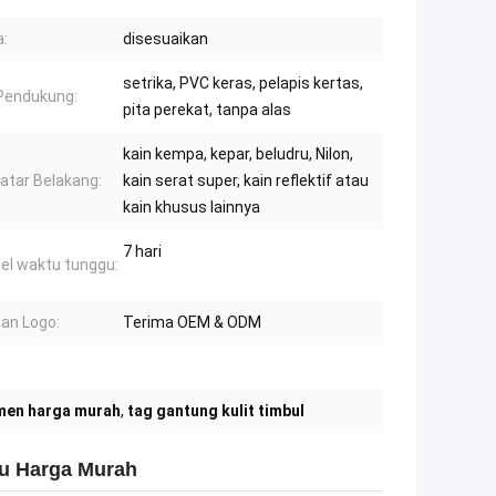
:
disesuaikan
setrika, PVC keras, pelapis kertas,
Pendukung:
pita perekat, tanpa alas
kain kempa, kepar, beludru, Nilon,
Latar Belakang:
kain serat super, kain reflektif atau
kain khusus lainnya
7 hari
l waktu tunggu:
an Logo:
Terima OEM & ODM
men harga murah
,
tag gantung kulit timbul
ru Harga Murah