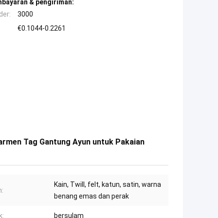
mbayaran & pengiriman:
der:
3000
€0.1044-0.2261
armen Tag Gantung Ayun untuk Pakaian
Kain, Twill, felt, katun, satin, warna
:
benang emas dan perak
k:
bersulam