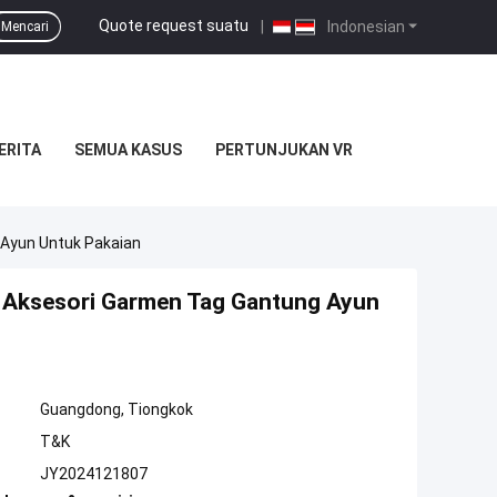
Quote request suatu
|
Indonesian
Mencari
ERITA
SEMUA KASUS
PERTUNJUKAN VR
Ayun Untuk Pakaian
 Aksesori Garmen Tag Gantung Ayun
Guangdong, Tiongkok
T&K
JY2024121807