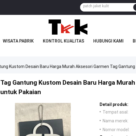
WISATA PABRIK
KONTROL KUALITAS
HUBUNGI KAMI
B
tung Kustom Desain Baru Harga Murah Aksesori Garmen Tag Gantung 
Tag Gantung Kustom Desain Baru Harga Murah
untuk Pakaian
Detail produk:
Tempat asal:
Nama merek:
Nomor model: