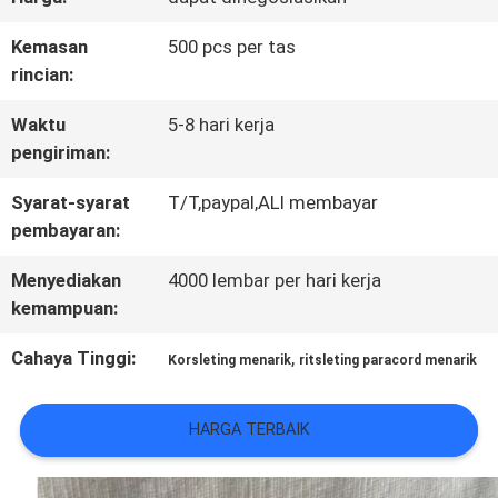
KONTROL
Kemasan
500 pcs per tas
rincian:
KUALITAS
Waktu
5-8 hari kerja
pengiriman:
HUBUNGI
Syarat-syarat
T/T,paypal,ALI membayar
KAMI
pembayaran:
Menyediakan
4000 lembar per hari kerja
BERITA
kemampuan:
Cahaya Tinggi:
,
Korsleting menarik
ritsleting paracord menarik
SEMUA
KASUS
HARGA TERBAIK