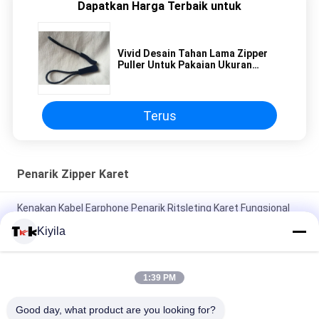
Dapatkan Harga Terbaik untuk
Vivid Desain Tahan Lama Zipper
Puller Untuk Pakaian Ukuran
Tersedia
Terus
Penarik Zipper Karet
Kenakan Kabel Earphone Penarik Ritsleting Karet Fungsional
Untuk Olah Raga Mendengarkan Musik
Kiyila
Fluorescent Green Rope Eye Catching Zipper Penarik Karet
Untuk Olahraga Outdoor
1:39 PM
Tali elastis Berwarna Ritsleting Menarik Dua Titik Nunchakus
Good day, what product are you looking for?
Tipis Menengah Tipis Timbul