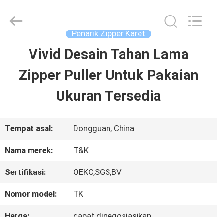
2026
T&K
Garment
Accessories
Penarik Zipper Karet
Co.,Ltd.
All
RUMAH
Vivid Desain Tahan Lama
Rights
Reserved.
Zipper Puller Untuk Pakaian
PRODUK
Ukuran Tersedia
TENTANG
Tempat asal:
Dongguan, China
KITA
Nama merek:
T&K
Sertifikasi:
OEKO,SGS,BV
WISATA
Nomor model:
TK
PABRIK
Harga:
dapat dinegosiasikan