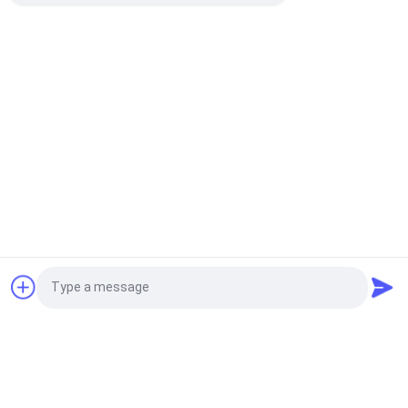
Bad Request
Semua
Custom Clothing 
Custom Bordir 
Patches
Patch
Label Heat Transfer 
Label Sablon
Clothing
Lencana TPU 
Label Karet Silikon
Frekuensi Tinggi 3D
Embossed Leather 
Label Woven Pakaian
Quote request suatu
Patches
Photo