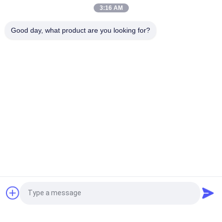
Untuk Olahraga Outdoor
3:16 AM
Tali elastis Berwarna Ritsleting Menarik Dua Titik Nunchakus
Good day, what product are you looking for?
Tipis Menengah Tipis Timbul
Bad Request
Semua
Custom Clothing 
Custom Bordir 
Patches
Patch
Label Heat Transfer 
Label Sablon
Clothing
Lencana TPU 
Label Karet Silikon
Frekuensi Tinggi 3D
Embossed Leather 
Label Woven Pakaian
Quote request suatu
Patches