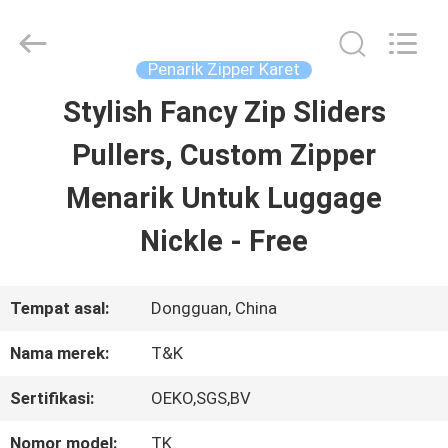
2026
T&K
Garment
Accessories
Penarik Zipper Karet
Co.,Ltd.
All
RUMAH
Stylish Fancy Zip Sliders
Rights
Reserved.
Pullers, Custom Zipper
PRODUK
Menarik Untuk Luggage
Nickle - Free
TENTANG
KITA
Tempat asal:
Dongguan, China
Nama merek:
T&K
WISATA
Sertifikasi:
OEKO,SGS,BV
PABRIK
Nomor model:
TK