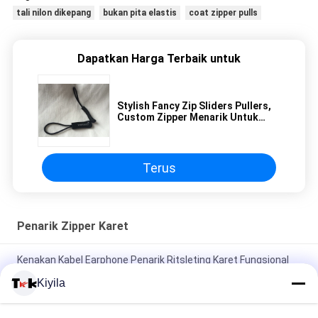
tali nilon dikepang
bukan pita elastis
coat zipper pulls
Dapatkan Harga Terbaik untuk
Stylish Fancy Zip Sliders Pullers,
Custom Zipper Menarik Untuk
Luggage Nickle - Free
Terus
Penarik Zipper Karet
Kenakan Kabel Earphone Penarik Ritsleting Karet Fungsional
Untuk Olah Raga Mendengarkan Musik
Kiyila
Fluorescent Green Rope Eye Catching Zipper Penarik Karet