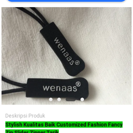
VR
SHOW
SITEMAP
KEBIJAKAN
PRIVASI
Deskripsi Produk
Stylish Kualitas Baik Customized Fashion Fancy
Zip Slider Zipper Tarik