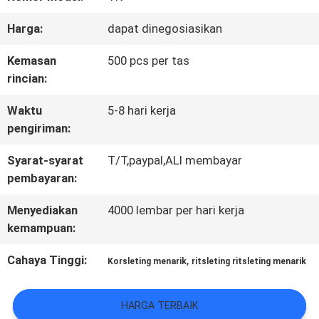
KONTROL
Harga:
dapat dinegosiasikan
KUALITAS
Kemasan
500 pcs per tas
rincian:
HUBUNGI
Waktu
5-8 hari kerja
pengiriman:
KAMI
Syarat-syarat
T/T,paypal,ALI membayar
pembayaran:
BERITA
Menyediakan
4000 lembar per hari kerja
kemampuan:
SEMUA
Cahaya Tinggi:
,
Korsleting menarik
ritsleting ritsleting menarik
KASUS
HARGA TERBAIK