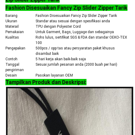
Fashion Disesuaikan Fancy Zip Slider Zipper Tarik
Barang
Fashion Disesuaikan Fancy Zip Slider Zipper Tarik
Ukuran
Standar atau sesuai dengan spesifikasi anda
Materail
TPU dengan Polyester Cord
Pemakaian
Untuk Garment, Bags, Luggage dan sebagainya
Kualitas
Rohs lulus, sertifikat SGS & FDA dan standar OEKO-TEX
100
Pengepakan
500pcs / opp tas atau persyaratan paket khusus
disambut baik
Contoh
5 hari kerja akan baik-baik saja
Tanggal
Sesuai jumlah pesanan anda (2000 buah per hari)
pengiriman
Desain
Pasokan layanan OEM
Tampilkan Produk dan Deskripsi: