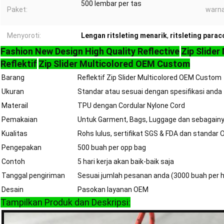
500 lembar per tas
Paket:
warna
Menyoroti:
Lengan ritsleting menarik
,
ritsleting para
Fashion New Design High Quality Reflective
Zip Slide
Reflektif
Zip Slider Multicolored OEM Custom
Barang
Reflektif Zip Slider Multicolored OEM Custom
Ukuran
Standar atau sesuai dengan spesifikasi anda
Materail
TPU dengan Cordular Nylone Cord
Pemakaian
Untuk Garment, Bags, Luggage dan sebagain
Kualitas
Rohs lulus, sertifikat SGS & FDA dan standa
Pengepakan
500 buah per opp bag
Contoh
5 hari kerja akan baik-baik saja
Tanggal pengiriman
Sesuai jumlah pesanan anda (3000 buah per h
Desain
Pasokan layanan OEM
Tampilkan Produk dan Deskripsi: