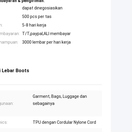
mbayaran & pengiriman:
dapat dinegosiasikan
500 pcs per tas
n:
5-8 hari kerja
embayaran:
T/T,paypal,ALI membayar
mampuan:
3000 lembar per hari kerja
i Lebar Boots
Garment, Bags, Luggage dan
gunaan:
sebagainya
ics:
TPU dengan Cordular Nylone Cord