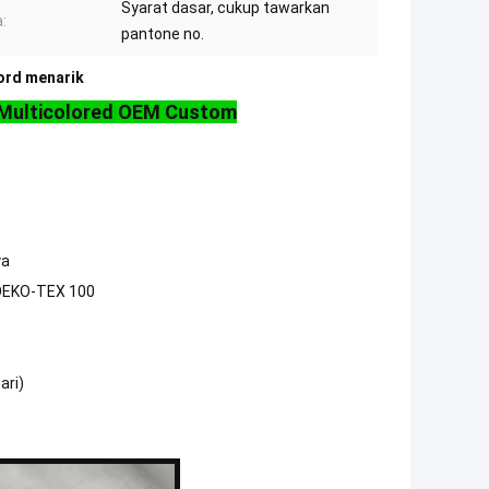
Syarat dasar, cukup tawarkan
:
pantone no.
cord menarik
r Multicolored OEM Custom
ya
r OEKO-TEX 100
ari)