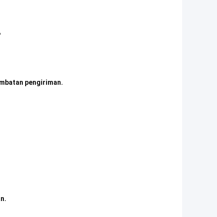
"
ambatan pengiriman.
n.