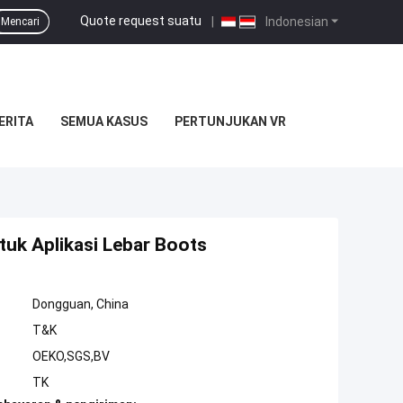
Quote request suatu
|
Indonesian
Mencari
ERITA
SEMUA KASUS
PERTUNJUKAN VR
ntuk Aplikasi Lebar Boots
Dongguan, China
T&K
OEKO,SGS,BV
TK