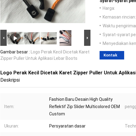
Syarat-syarat pe
Harga:
Kemasan rincian:
Waktu pengirima
Syarat-syarat p
Menyediakan ke
Gambar besar :
Logo Perak Kecil Dicetak Karet
Kontak
Zipper Puller Untuk Aplikasi Lebar Boots
Logo Perak Kecil Dicetak Karet Zipper Puller Untuk Aplikas
Deskripsi
Fashion Baru Desain High Quality
Item:
Reflektif Zip Slider Multicolored OEM
peng
Custom
Ukuran:
Persyaratan dasar
Techn