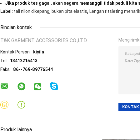
Jika produk tes gagal, akan segera memanggil tidak peduli kita
,
,
Label:
tali nilon dikepang
bukan pita elastis
Lengan ritsleting menari
Rincian kontak
T&K GARMENT ACCESSORIES CO.,LTD
Mengirimk
Kontak Person:
kiyila
Tel:
13412215413
Faks:
86--769-89776544
Produk lainnya