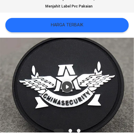
VR
Menjahit Label Pvc Pakaian
SHOW
HARGA TERBAIK
SITEMAP
KEBIJAKAN
PRIVASI