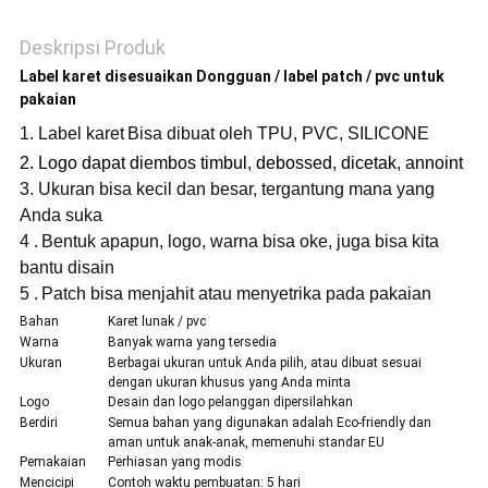
Deskripsi Produk
Label karet disesuaikan Dongguan / label patch / pvc untuk
pakaian
1. Label karet
Bisa dibuat oleh TPU, PVC, SILICONE
2. Logo dapat diembos timbul, debossed, dicetak, annoint
3.
Ukuran bisa kecil dan besar, tergantung mana yang
Anda suka
4
.
Bentuk apapun, logo, warna bisa oke, juga bisa kita
bantu disain
5
.
Patch bisa menjahit atau menyetrika pada pakaian
Bahan
Karet lunak / pvc
Warna
Banyak warna yang tersedia
Ukuran
Berbagai ukuran untuk Anda pilih, atau dibuat sesuai
dengan ukuran khusus yang Anda minta
Logo
Desain dan logo pelanggan dipersilahkan
Berdiri
Semua bahan yang digunakan adalah Eco-friendly dan
aman untuk anak-anak, memenuhi standar EU
Pemakaian
Perhiasan yang modis
Mencicipi
Contoh waktu pembuatan: 5 hari