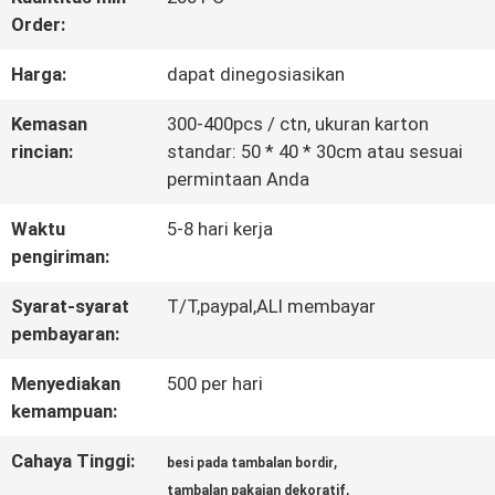
Order:
KONTROL
Harga:
dapat dinegosiasikan
KUALITAS
Kemasan
300-400pcs / ctn, ukuran karton
rincian:
standar: 50 * 40 * 30cm atau sesuai
HUBUNGI
permintaan Anda
KAMI
Waktu
5-8 hari kerja
pengiriman:
BERITA
Syarat-syarat
T/T,paypal,ALI membayar
pembayaran:
SEMUA
Menyediakan
500 per hari
kemampuan:
KASUS
Cahaya Tinggi:
,
besi pada tambalan bordir
,
tambalan pakaian dekoratif