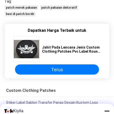
Tag:
patch merek pakaian
patch pakaian dekoratif
besi di patch bordir
Dapatkan Harga Terbaik untuk
Jahit Pada Lencana Jenis Custom
Clothing Patches Pvc Label Round
Shape
Terus
Custom Clothing Patches
Stiker Label Sablon Transfer Panas Desain Kustom Logo
Rhinestone Tinggi Setrika Untuk T-shirt Topi DIY Kristal
Kiyila