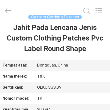
2026
T&K
Garment
Accessories
Custom Clothing Patches
Co.,Ltd.
All
RUMAH
Jahit Pada Lencana Jenis
Rights
Reserved.
Custom Clothing Patches Pvc
PRODUK
Label Round Shape
TENTANG
Tempat asal:
Dongguan, China
KITA
Nama merek:
T&K
Sertifikasi:
OEKO,SGS,BV
WISATA
Nomor model:
TK
PABRIK
Kuantitas min
200 PC