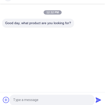
Perekat Silicone Patch Washable Patches Label Titik Sikat
Gigi Silikon
12:32 PM
3D Embossed Shine Logo Iron-on Clothing Heat Rubber Badge
Good day, what product are you looking for?
Silicone Heat Transfer Patch
Bad Request
Semua
Custom Clothing 
Custom Bordir 
Patches
Patch
Label Heat Transfer 
Label Sablon
Clothing
Lencana TPU 
Label Karet Silikon
Frekuensi Tinggi 3D
Embossed Leather 
Label Woven Pakaian
Quote request suatu
Patches