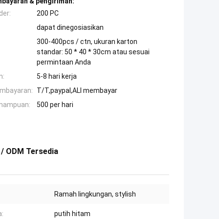
mbayaran & pengiriman:
der:
200 PC
dapat dinegosiasikan
300-400pcs / ctn, ukuran karton
standar: 50 * 40 * 30cm atau sesuai
permintaan Anda
n:
5-8 hari kerja
embayaran:
T/T,paypal,ALI membayar
mampuan:
500 per hari
 / ODM Tersedia
Ramah lingkungan, stylish
:
putih hitam