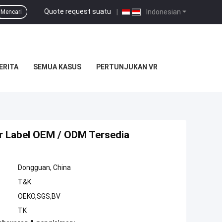
Quote request suatu
|
Indonesian
Mencari
ERITA
SEMUA KASUS
PERTUNJUKAN VR
r Label OEM / ODM Tersedia
Dongguan, China
T&K
OEKO,SGS,BV
TK