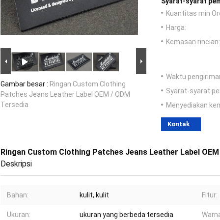
Syarat-syarat pe
Kuantitas min Or
Harga:
Kemasan rincian:
Waktu pengirima
Gambar besar :
Ringan Custom Clothing
Syarat-syarat p
Patches Jeans Leather Label OEM / ODM
Tersedia
Menyediakan ke
Kontak
Ringan Custom Clothing Patches Jeans Leather Label OEM
Deskripsi
Bahan:
kulit, kulit
Fitur:
Ukuran:
ukuran yang berbeda tersedia
Warna