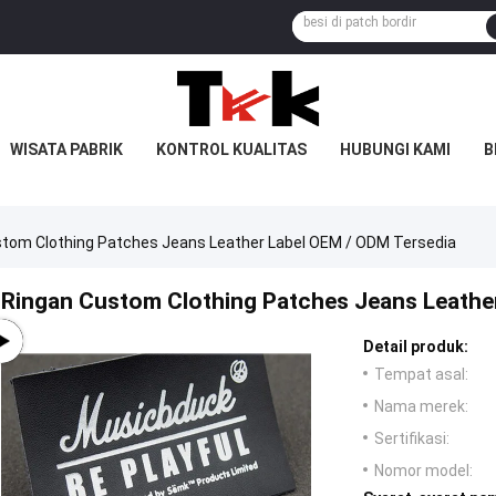
WISATA PABRIK
KONTROL KUALITAS
HUBUNGI KAMI
B
tom Clothing Patches Jeans Leather Label OEM / ODM Tersedia
Ringan Custom Clothing Patches Jeans Leathe
Detail produk:
Tempat asal:
Nama merek:
Sertifikasi:
Nomor model: