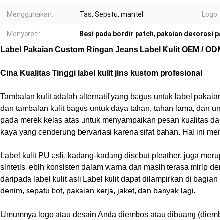
Menggunakan:
Tas, Sepatu, mantel
Logo:
Menyoroti:
Besi pada bordir patch
,
pakaian dekorasi p
Label Pakaian Custom Ringan Jeans Label Kulit OEM / OD
Cina Kualitas Tinggi label kulit jins kustom profesional
Tambalan kulit adalah alternatif yang bagus untuk label pakaia
dan tambalan kulit bagus untuk daya tahan, tahan lama, dan un
pada merek kelas atas untuk menyampaikan pesan kualitas dan 
kaya yang cenderung bervariasi karena sifat bahan. Hal ini mem
Label kulit PU asli, kadang-kadang disebut pleather, juga meru
sintetis lebih konsisten dalam warna dan masih terasa mirip deng
daripada label kulit asli.Label kulit dapat dilampirkan di bagi
denim, sepatu bot, pakaian kerja, jaket, dan banyak lagi.
Umumnya logo atau desain Anda diembos atau dibuang (diembos t