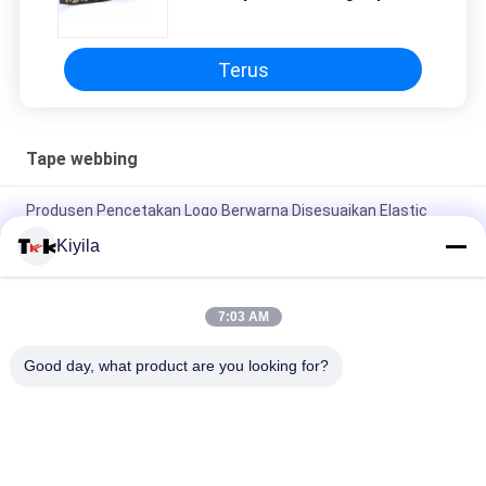
Untuk Luggage
Terus
Tape webbing
Produsen Pencetakan Logo Berwarna Disesuaikan Elastic
Book Band Jacquard Elastic
Kiyila
Kustom Yoga Gym Jacquard Elastis Band Cetak Layar Silikon
Untuk Pakaian
7:03 AM
OEKO Jacquard Sepatu / Jaket Berwarna Pita Elastis 1cm
Good day, what product are you looking for?
2cm 3cm Disesuaikan
Bad Request
Semua