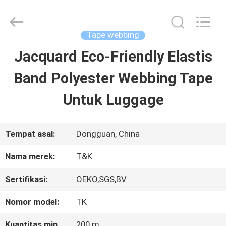
2026
T&K
Garment
Accessories
Tape webbing
Co.,Ltd.
All
RUMAH
Jacquard Eco-Friendly Elastis
Rights
Reserved.
Band Polyester Webbing Tape
PRODUK
Untuk Luggage
TENTANG
Tempat asal:
Dongguan, China
KITA
Nama merek:
T&K
Sertifikasi:
OEKO,SGS,BV
WISATA
Nomor model:
TK
PABRIK
Kuantitas min
200 m