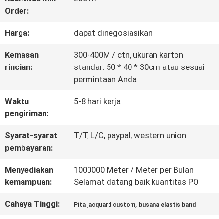
Order:
KONTROL
Harga:
dapat dinegosiasikan
KUALITAS
Kemasan
300-400M / ctn, ukuran karton
rincian:
standar: 50 * 40 * 30cm atau sesuai
HUBUNGI
permintaan Anda
KAMI
Waktu
5-8 hari kerja
pengiriman:
BERITA
Syarat-syarat
T/T, L/C, paypal, western union
pembayaran:
SEMUA
Menyediakan
1000000 Meter / Meter per Bulan
kemampuan:
Selamat datang baik kuantitas PO
KASUS
Cahaya Tinggi:
,
Pita jacquard custom
busana elastis band