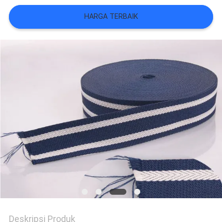
VR
HARGA TERBAIK
SHOW
SITEMAP
KEBIJAKAN
PRIVASI
Deskripsi Produk