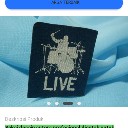
VR
HARGA TERBAIK
SHOW
SITEMAP
KEBIJAKAN
PRIVASI
Deskripsi Produk
Seksi desain sutera profesional dicetak untuk