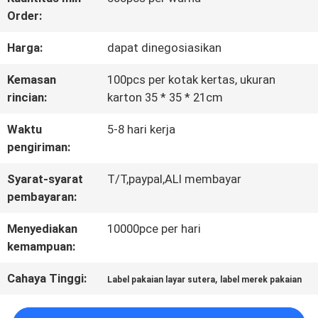
Order:
KONTROL
Harga:
dapat dinegosiasikan
KUALITAS
Kemasan
100pcs per kotak kertas, ukuran
rincian:
karton 35 * 35 * 21cm
HUBUNGI
Waktu
5-8 hari kerja
KAMI
pengiriman:
Syarat-syarat
T/T,paypal,ALI membayar
BERITA
pembayaran:
Menyediakan
10000pce per hari
SEMUA
kemampuan:
KASUS
Cahaya Tinggi:
,
Label pakaian layar sutera
label merek pakaian