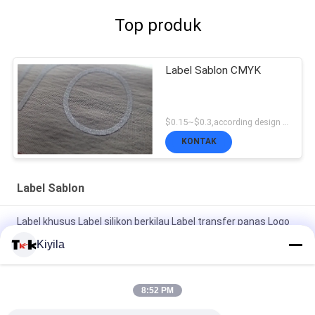
Top produk
Label Sablon CMYK
$0.15~$0.3,according design MOQ:500pce per
KONTAK
Label Sablon
Label khusus Label silikon berkilau Label transfer panas Logo
karet untuk pakaian
Kiyila
Logo Merek Disesuaikan Label Penjualan Label Pakaian Label
Pencetakan Layar Logo Label Woven
8:52 PM