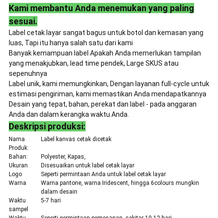
Kami membantu Anda menemukan yang paling
sesuai.
Label cetak layar sangat bagus untuk botol dan kemasan yang
luas, Tapi itu hanya salah satu dari kami
Banyak kemampuan label Apakah Anda memerlukan tampilan
yang menakjubkan, lead time pendek, Large SKUS atau
sepenuhnya
Label unik, kami memungkinkan, Dengan layanan full-cycle untuk
estimasi pengiriman, kami memastikan Anda mendapatkannya
Desain yang tepat, bahan, perekat dan label - pada anggaran
Anda dan dalam kerangka waktu Anda.
Deskripsi produksi:
Nama
Label kanvas cetak dicetak
Produk:
Bahan:
Polyester, Kapas,
Ukuran
Disesuaikan untuk label cetak layar
Logo
Seperti permintaan Anda untuk label cetak layar
Warna
Warna pantone, warna Iridescent, hingga 6colours mungkin
dalam desain
Waktu
5-7 hari
sampel