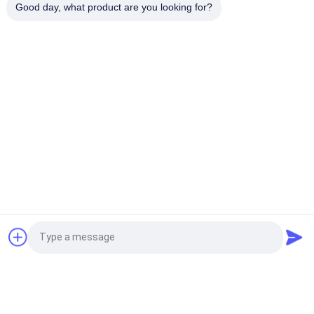
Label khusus Silikon 3D Logo Glossy Label Transfer Panas
Good day, what product are you looking for?
Logo Karet untuk Label Pakaian
Bad Request
Semua
Custom Clothing 
Custom Bordir 
Patches
Patch
Label Heat Transfer 
Label Sablon
Clothing
Lencana TPU 
Label Karet Silikon
Frekuensi Tinggi 3D
Embossed Leather 
Label Woven Pakaian
Quote request suatu
Patches