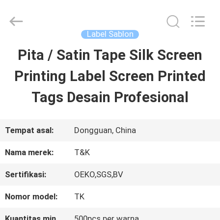
2026
T&K
Garment
Accessories
Label Sablon
Co.,Ltd.
All
RUMAH
Pita / Satin Tape Silk Screen
Rights
Reserved.
Printing Label Screen Printed
PRODUK
Tags Desain Profesional
TENTANG
Tempat asal:
Dongguan, China
KITA
Nama merek:
T&K
Sertifikasi:
OEKO,SGS,BV
WISATA
Nomor model:
TK
PABRIK
Kuantitas min
500pcs per warna