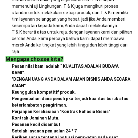
memenuhi uji Lingkungan, T & K juga mengikuti proses
standar untuk melakukan setiap produk, dan T & K memiliki
tim layanan pelanggan yang hebat, jadi jika Anda memberi
kesempatan kepada kami, Anda dapat melakukannya.
T & K berarti atas untuk raja, dengan layanan kami dan pilihan
cerdas Anda, kami percaya bahwa kami dapat membawa
merek Anda ke tingkat yang lebih tinggi dan lebih tinggi dari
raja.
Mengapa chosse kita?
Pesan nilai kami adalah
"
KUALITAS ADALAH BUDAYA
KAMI".
"DENGAN UANG ANDA DALAM AMAN BISNIS ANDA SECARA
AMAN"
Keunggulan kompetitif produk.
Pengembalian dana penuh jika terjadi kualitas buruk atau
keterlambatan pengiriman.
Perjanjian Kerahasiaan "Kontrak Rahasia Bisnis"
Kontrak Jaminan Mutu.
Pesanan kecil disambut.
Setelah layanan penjualan 24 * 7
Berikan saran tentang instursi perawatan pada saat