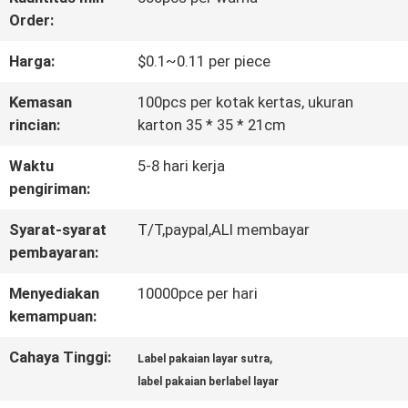
Order:
KONTROL
Harga:
$0.1~0.11 per piece
KUALITAS
Kemasan
100pcs per kotak kertas, ukuran
rincian:
karton 35 * 35 * 21cm
HUBUNGI
Waktu
5-8 hari kerja
KAMI
pengiriman:
Syarat-syarat
T/T,paypal,ALI membayar
BERITA
pembayaran:
Menyediakan
10000pce per hari
SEMUA
kemampuan:
KASUS
Cahaya Tinggi:
,
Label pakaian layar sutra
label pakaian berlabel layar