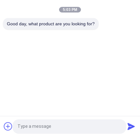
Pencetakan Layar Logo Label Woven
5:03 PM
Label khusus Silikon 3D Logo Glossy Label Transfer Panas
Good day, what product are you looking for?
Logo Karet untuk Label Pakaian
Bad Request
Semua
Custom Clothing 
Custom Bordir 
Patches
Patch
Label Heat Transfer 
Label Sablon
Clothing
Lencana TPU 
Label Karet Silikon
Frekuensi Tinggi 3D
Embossed Leather 
Label Woven Pakaian
Quote request suatu
Patches