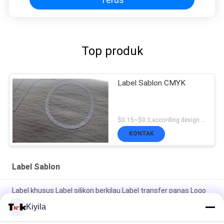
Top produk
Label Sablon CMYK
$0.15~$0.3,according design MOQ:500pce per
KONTAK
Label Sablon
Label khusus Label silikon berkilau Label transfer panas Logo
karet untuk pakaian
Kiyila
Logo Merek Disesuaikan Label Penjualan Label Pakaian Label