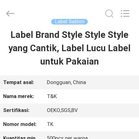
2026
T&K
Garment
Accessories
Label Sablon
Co.,Ltd.
All
RUMAH
Label Brand Style Style Style
Rights
Reserved.
yang Cantik, Label Lucu Label
PRODUK
untuk Pakaian
TENTANG
Tempat asal:
Dongguan, China
KITA
Nama merek:
T&K
Sertifikasi:
OEKO,SGS,BV
WISATA
Nomor model:
TK
PABRIK
Kuantitas min
500pcs per warna