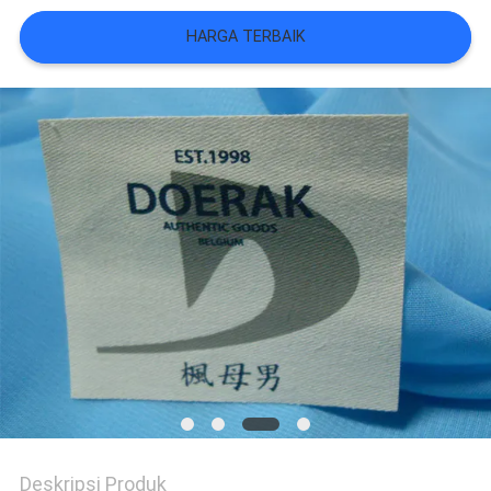
VR
HARGA TERBAIK
SHOW
SITEMAP
KEBIJAKAN
PRIVASI
Deskripsi Produk