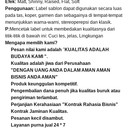
Efek:
Matt, Shinny, Raised, Flat, Soft
Penggunaan:
Label sablon dapat digunakan secara luas
pada tas, koper, garmen dan sebagainya di tempat-tempat
menunjukkan warna-warni, stereoperepsi dan klasik.
P:
Mencetak label untuk membedakan kualitasnya dari
titik-titik di bawah ini: Cuci tes, jelas, Lingkungan
Mengapa memilih kami?
Pesan nilai kami adalah
"
KUALITAS ADALAH
BUDAYA KAMI ".
Kualitas adalah jiwa dari Perusahaan
"DENGAN UANG ANDA DALAM AMAN AMAN
BISNIS ANDA AMAN"
Produk keunggulan kompetitif.
Pengembalian dana penuh jika kualitas buruk atau
pengiriman terlambat.
Perjanjian Kerahasiaan "Kontrak Rahasia Bisnis"
Kontrak Jaminan Kualitas.
Pesanan kecil disambut.
Layanan purna jual 24 * 7