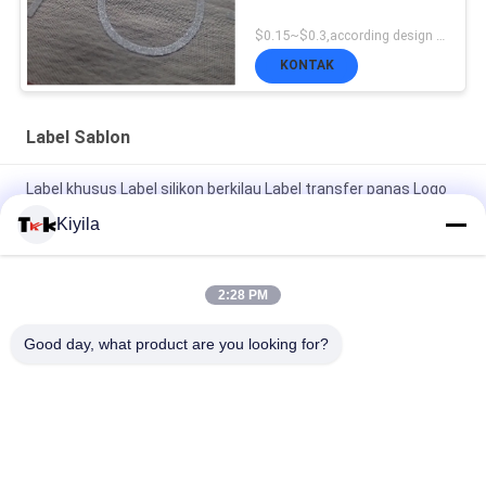
$0.15~$0.3,according design MOQ:500pce per
KONTAK
Label Sablon
Label khusus Label silikon berkilau Label transfer panas Logo
karet untuk pakaian
Kiyila
Logo Merek Disesuaikan Label Penjualan Label Pakaian Label
Pencetakan Layar Logo Label Woven
2:28 PM
Label khusus Silikon 3D Logo Glossy Label Transfer Panas
Good day, what product are you looking for?
Logo Karet untuk Label Pakaian
Bad Request
Semua