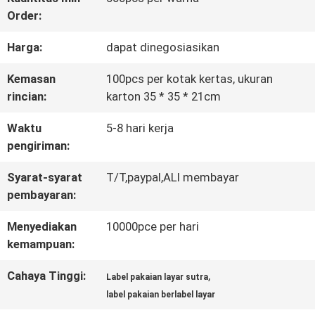
Order:
KONTROL
Harga:
dapat dinegosiasikan
KUALITAS
Kemasan
100pcs per kotak kertas, ukuran
rincian:
karton 35 * 35 * 21cm
HUBUNGI
Waktu
5-8 hari kerja
KAMI
pengiriman:
Syarat-syarat
T/T,paypal,ALI membayar
BERITA
pembayaran:
Menyediakan
10000pce per hari
SEMUA
kemampuan:
KASUS
Cahaya Tinggi:
,
Label pakaian layar sutra
label pakaian berlabel layar