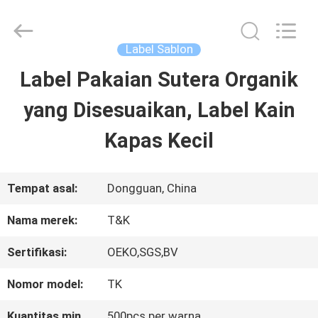
2026
T&K
Garment
Accessories
Label Sablon
Co.,Ltd.
All
RUMAH
Label Pakaian Sutera Organik
Rights
Reserved.
yang Disesuaikan, Label Kain
PRODUK
Kapas Kecil
TENTANG
Tempat asal:
Dongguan, China
KITA
Nama merek:
T&K
Sertifikasi:
OEKO,SGS,BV
WISATA
Nomor model:
TK
PABRIK
Kuantitas min
500pcs per warna