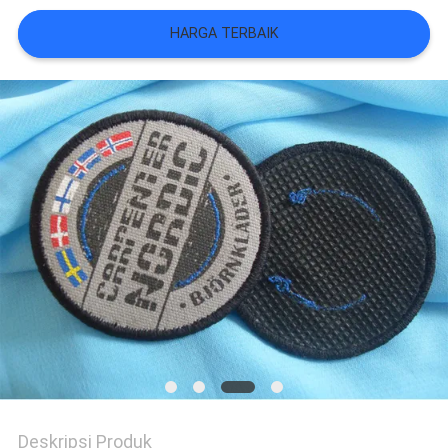
VR
HARGA TERBAIK
SHOW
SITEMAP
KEBIJAKAN
PRIVASI
Deskripsi Produk