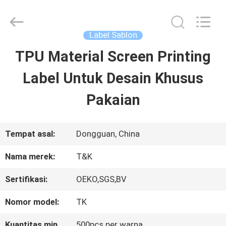
2026
T&K
Garment
Accessories
Label Sablon
Co.,Ltd.
All
RUMAH
TPU Material Screen Printing
Rights
Reserved.
Label Untuk Desain Khusus
PRODUK
Pakaian
TENTANG
Tempat asal:
Dongguan, China
KITA
Nama merek:
T&K
Sertifikasi:
OEKO,SGS,BV
WISATA
Nomor model:
TK
PABRIK
Kuantitas min
500pcs per warna