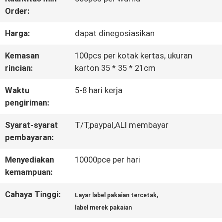
Order:
KONTROL
Harga:
dapat dinegosiasikan
KUALITAS
Kemasan
100pcs per kotak kertas, ukuran
rincian:
karton 35 * 35 * 21cm
HUBUNGI
Waktu
5-8 hari kerja
KAMI
pengiriman:
Syarat-syarat
T/T,paypal,ALI membayar
BERITA
pembayaran:
Menyediakan
10000pce per hari
SEMUA
kemampuan:
KASUS
Cahaya Tinggi:
,
Layar label pakaian tercetak
label merek pakaian