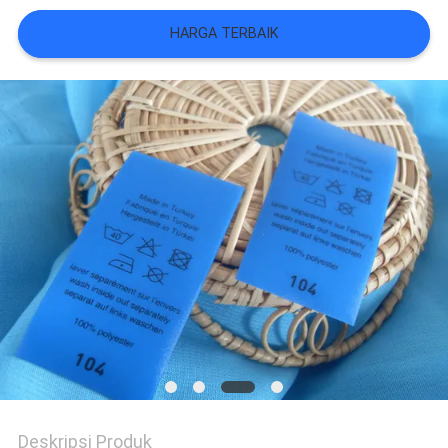
VR
HARGA TERBAIK
SHOW
SITEMAP
KEBIJAKAN
PRIVASI
Deskripsi Produk