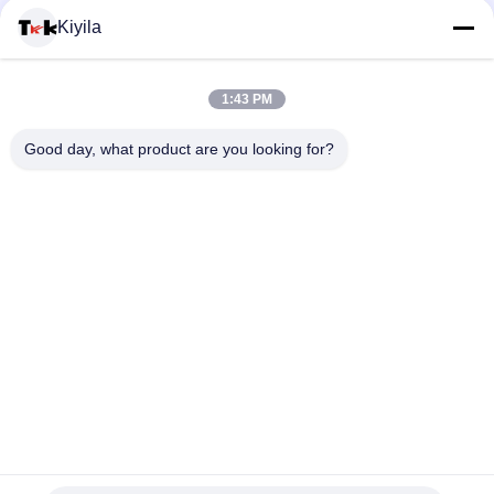
karet untuk pakaian
Kiyila
Logo Merek Disesuaikan Label Penjualan Label Pakaian Label
Pencetakan Layar Logo Label Woven
1:43 PM
Label khusus Silikon 3D Logo Glossy Label Transfer Panas
Good day, what product are you looking for?
Logo Karet untuk Label Pakaian
Bad Request
Semua
Custom Clothing 
Custom Bordir 
Patches
Patch
Label Heat Transfer 
Label Sablon
Clothing
Lencana TPU 
Label Karet Silikon
Frekuensi Tinggi 3D