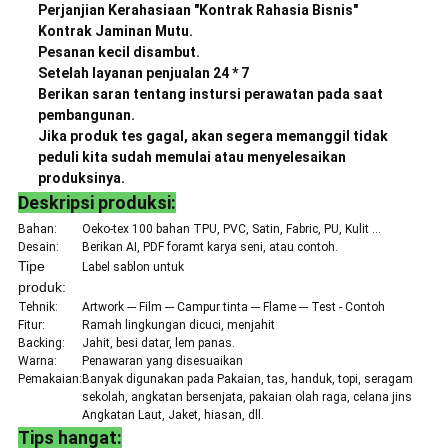
Perjanjian Kerahasiaan "Kontrak Rahasia Bisnis"
Kontrak Jaminan Mutu.
Pesanan kecil disambut.
Setelah layanan penjualan 24 * 7
Berikan saran tentang instursi perawatan pada saat
pembangunan.
Jika produk tes gagal, akan segera memanggil tidak
peduli kita sudah memulai atau menyelesaikan
produksinya.
Deskripsi produksi:
Bahan:
Oeko-tex 100 bahan TPU, PVC, Satin, Fabric, PU, ​​Kulit ...
Desain:
Berikan AI, PDF foramt karya seni, atau contoh.
Tipe
Label sablon untuk
produk:
Tehnik:
Artwork --- Film --- Campur tinta --- Flame --- Test - Contoh
Fitur:
Ramah lingkungan dicuci, menjahit
Backing:
Jahit, besi datar, lem panas.
Warna:
Penawaran yang disesuaikan
Pemakaian:
Banyak digunakan pada Pakaian, tas, handuk, topi, seragam
sekolah, angkatan bersenjata, pakaian olah raga, celana jins
Angkatan Laut, Jaket, hiasan, dll.
Tips hangat: