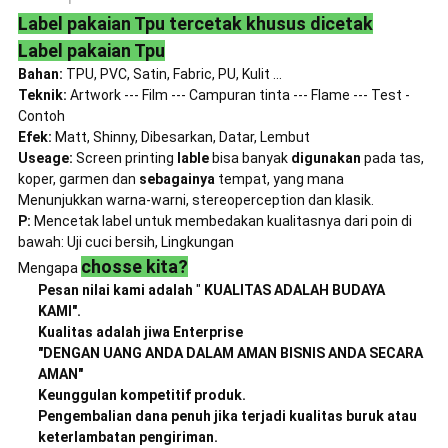
Label pakaian Tpu tercetak khusus dicetak
Label pakaian Tpu
Bahan:
TPU, PVC, Satin, Fabric, PU, ​​Kulit ...
Teknik:
Artwork --- Film --- Campuran tinta --- Flame --- Test -
Contoh
Efek:
Matt, Shinny, Dibesarkan, Datar, Lembut
Useage:
Screen printing
lable
bisa banyak
digunakan
pada tas,
koper, garmen dan
sebagainya
tempat, yang mana
Menunjukkan warna-warni, stereoperception dan klasik.
P:
Mencetak label untuk membedakan kualitasnya dari poin di
bawah: Uji cuci bersih, Lingkungan
chosse kita?
Mengapa
Pesan nilai kami adalah
"
KUALITAS ADALAH BUDAYA
KAMI".
Kualitas adalah jiwa Enterprise
"DENGAN UANG ANDA DALAM AMAN BISNIS ANDA SECARA
AMAN"
Keunggulan kompetitif produk.
Pengembalian dana penuh jika terjadi kualitas buruk atau
keterlambatan pengiriman.