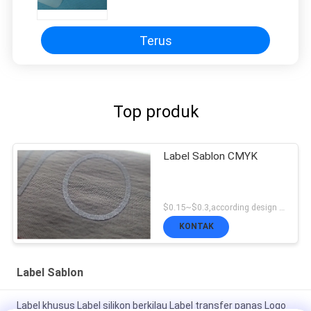
Pakaian
Terus
Top produk
Label Sablon CMYK
$0.15~$0.3,according design MOQ:500pce per
KONTAK
Label Sablon
Label khusus Label silikon berkilau Label transfer panas Logo