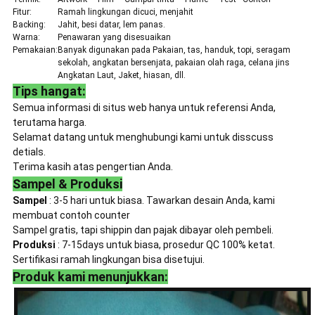
Fitur:
Ramah lingkungan dicuci, menjahit
Backing:
Jahit, besi datar, lem panas.
Warna:
Penawaran yang disesuaikan
Pemakaian:
Banyak digunakan pada Pakaian, tas, handuk, topi, seragam
sekolah, angkatan bersenjata, pakaian olah raga, celana jins
Angkatan Laut, Jaket, hiasan, dll.
Tips hangat:
Semua informasi di situs web hanya untuk referensi Anda,
terutama harga.
Selamat datang untuk menghubungi kami untuk disscuss
detials.
Terima kasih atas pengertian Anda.
Sampel & Produksi
Sampel
: 3-5 hari untuk biasa. Tawarkan desain Anda, kami
membuat contoh counter
Sampel gratis, tapi shippin dan pajak dibayar oleh pembeli.
Produksi
: 7-15days untuk biasa, prosedur QC 100% ketat.
Sertifikasi ramah lingkungan bisa disetujui.
Produk kami menunjukkan: