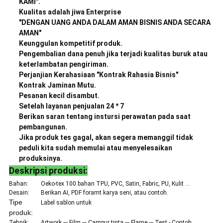
KAMI".
Kualitas adalah jiwa Enterprise
"DENGAN UANG ANDA DALAM AMAN BISNIS ANDA SECARA
AMAN"
Keunggulan kompetitif produk.
Pengembalian dana penuh jika terjadi kualitas buruk atau
keterlambatan pengiriman.
Perjanjian Kerahasiaan "Kontrak Rahasia Bisnis"
Kontrak Jaminan Mutu.
Pesanan kecil disambut.
Setelah layanan penjualan 24 * 7
Berikan saran tentang instursi perawatan pada saat
pembangunan.
Jika produk tes gagal, akan segera memanggil tidak
peduli kita sudah memulai atau menyelesaikan
produksinya.
Deskripsi produksi:
Bahan:
Oeko-tex 100 bahan TPU, PVC, Satin, Fabric, PU, ​​Kulit ...
Desain:
Berikan AI, PDF foramt karya seni, atau contoh.
Tipe
Label sablon untuk
produk:
Tehnik:
Artwork --- Film --- Campur tinta --- Flame --- Test - Contoh