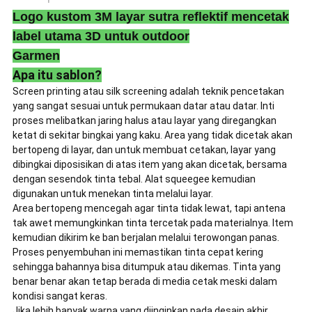
Logo kustom 3M layar sutra reflektif mencetak
label utama 3D untuk outdoor
Garmen
Apa itu sablon?
Screen printing atau silk screening adalah teknik pencetakan
yang sangat sesuai untuk permukaan datar atau datar. Inti
proses melibatkan jaring halus atau layar yang diregangkan
ketat di sekitar bingkai yang kaku. Area yang tidak dicetak akan
bertopeng di layar, dan untuk membuat cetakan, layar yang
dibingkai diposisikan di atas item yang akan dicetak, bersama
dengan sesendok tinta tebal. Alat squeegee kemudian
digunakan untuk menekan tinta melalui layar.
Area bertopeng mencegah agar tinta tidak lewat, tapi antena
tak awet memungkinkan tinta tercetak pada materialnya. Item
kemudian dikirim ke ban berjalan melalui terowongan panas.
Proses penyembuhan ini memastikan tinta cepat kering
sehingga bahannya bisa ditumpuk atau dikemas. Tinta yang
benar benar akan tetap berada di media cetak meski dalam
kondisi sangat keras.
Jika lebih banyak warna yang diinginkan pada desain akhir,