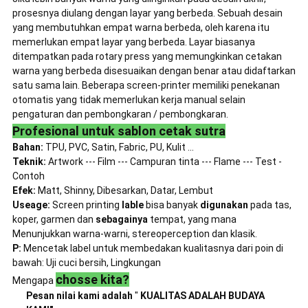
prosesnya diulang dengan layar yang berbeda. Sebuah desain
yang membutuhkan empat warna berbeda, oleh karena itu
memerlukan empat layar yang berbeda. Layar biasanya
ditempatkan pada rotary press yang memungkinkan cetakan
warna yang berbeda disesuaikan dengan benar atau didaftarkan
satu sama lain. Beberapa screen-printer memiliki penekanan
otomatis yang tidak memerlukan kerja manual selain
pengaturan dan pembongkaran / pembongkaran.
Profesional untuk sablon cetak sutra
Bahan:
TPU, PVC, Satin, Fabric, PU, ​​Kulit ...
Teknik:
Artwork --- Film --- Campuran tinta --- Flame --- Test -
Contoh
Efek:
Matt, Shinny, Dibesarkan, Datar, Lembut
Useage:
Screen printing
lable
bisa banyak
digunakan
pada tas,
koper, garmen dan
sebagainya
tempat, yang mana
Menunjukkan warna-warni, stereoperception dan klasik.
P:
Mencetak label untuk membedakan kualitasnya dari poin di
bawah: Uji cuci bersih, Lingkungan
chosse kita?
Mengapa
Pesan nilai kami adalah
"
KUALITAS ADALAH BUDAYA