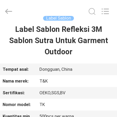
2026
T&K
Garment
Accessories
Label Sablon
Co.,Ltd.
All
RUMAH
Label Sablon Refleksi 3M
Rights
Reserved.
Sablon Sutra Untuk Garment
PRODUK
Outdoor
TENTANG
Tempat asal:
Dongguan, China
KITA
Nama merek:
T&K
Sertifikasi:
OEKO,SGS,BV
WISATA
Nomor model:
TK
PABRIK
Kuantitas min
500pcs per warna