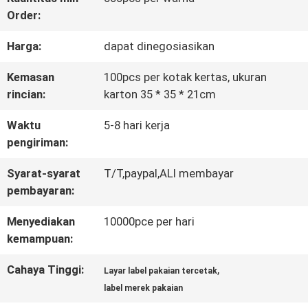
Order:
KONTROL
Harga:
dapat dinegosiasikan
KUALITAS
Kemasan
100pcs per kotak kertas, ukuran
rincian:
karton 35 * 35 * 21cm
HUBUNGI
Waktu
5-8 hari kerja
KAMI
pengiriman:
Syarat-syarat
T/T,paypal,ALI membayar
BERITA
pembayaran:
Menyediakan
10000pce per hari
SEMUA
kemampuan:
KASUS
Cahaya Tinggi:
,
Layar label pakaian tercetak
label merek pakaian