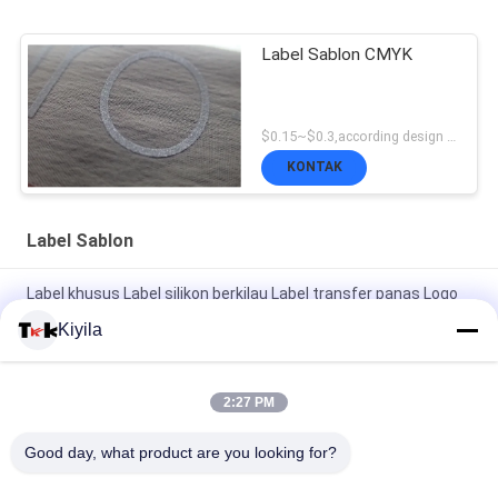
Label Sablon CMYK
$0.15~$0.3,according design MOQ:500pce per
KONTAK
Label Sablon
Label khusus Label silikon berkilau Label transfer panas Logo
karet untuk pakaian
Kiyila
Logo Merek Disesuaikan Label Penjualan Label Pakaian Label
Pencetakan Layar Logo Label Woven
2:27 PM
Label khusus Silikon 3D Logo Glossy Label Transfer Panas
Good day, what product are you looking for?
Logo Karet untuk Label Pakaian