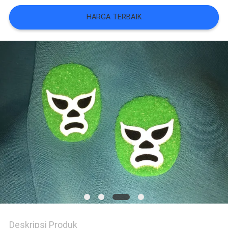
VR
HARGA TERBAIK
SHOW
SITEMAP
KEBIJAKAN
PRIVASI
Deskripsi Produk