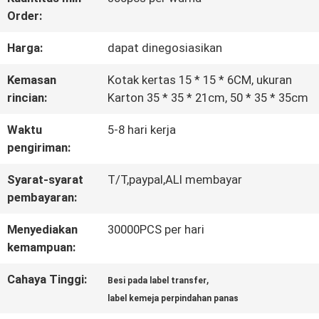
Order:
KONTROL
Harga:
dapat dinegosiasikan
KUALITAS
Kemasan
Kotak kertas 15 * 15 * 6CM, ukuran
rincian:
Karton 35 * 35 * 21cm, 50 * 35 * 35cm
HUBUNGI
Waktu
5-8 hari kerja
KAMI
pengiriman:
Syarat-syarat
T/T,paypal,ALI membayar
BERITA
pembayaran:
Menyediakan
30000PCS per hari
SEMUA
kemampuan:
KASUS
Cahaya Tinggi:
,
Besi pada label transfer
label kemeja perpindahan panas