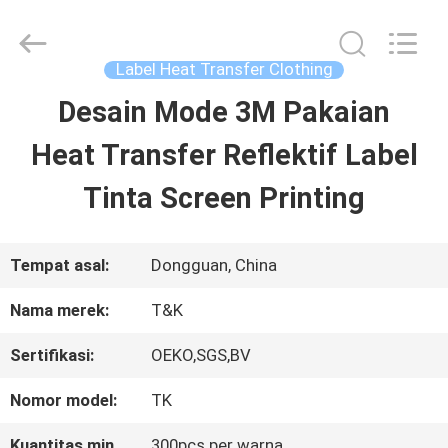
2026
T&K
Garment
Accessories
Label Heat Transfer Clothing
Co.,Ltd.
All
RUMAH
Desain Mode 3M Pakaian
Rights
Reserved.
Heat Transfer Reflektif Label
PRODUK
Tinta Screen Printing
TENTANG
Tempat asal:
Dongguan, China
KITA
Nama merek:
T&K
Sertifikasi:
OEKO,SGS,BV
WISATA
Nomor model:
TK
PABRIK
Kuantitas min
300pcs per warna