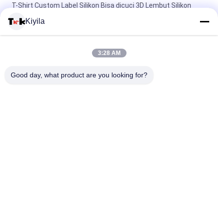
T-Shirt Custom Label Silikon Bisa dicuci 3D Lembut Silikon
Logo Transfer Panas Silikon Badge
Kiyila
Label Silikon Injeksi Cetakan Khusus 3D Soft Silikon Logo Yang
Bisa Dicuci Transfer Panas Silikon Badge
3:28 AM
Custom Imitate Ice Semi Transparent Glossy TPU Logo Label
Good day, what product are you looking for?
Transfer Panas untuk Pakaian
Bad Request
Semua
Custom Clothing 
Custom Bordir 
Patches
Patch
Label Heat Transfer 
Label Sablon
Clothing
Lencana TPU 
Label Karet Silikon
Frekuensi Tinggi 3D