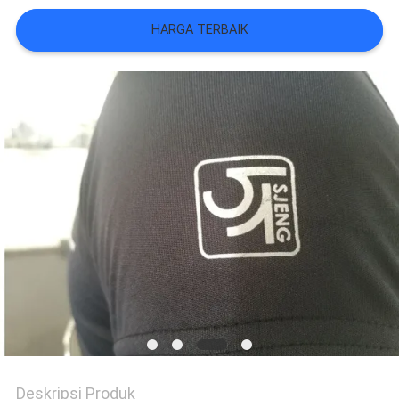
VR
HARGA TERBAIK
SHOW
SITEMAP
KEBIJAKAN
PRIVASI
Deskripsi Produk