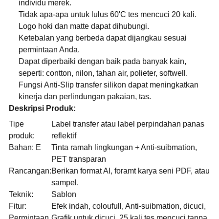
individu merek.
Tidak apa-apa untuk lulus 60'C tes mencuci 20 kali.
Logo hoki dan matte dapat dihubungi.
Ketebalan yang berbeda dapat dijangkau sesuai
permintaan Anda.
Dapat diperbaiki dengan baik pada banyak kain,
seperti: contton, nilon, tahan air, polieter, softwell.
Fungsi Anti-Slip transfer silikon dapat meningkatkan
kinerja dan perlindungan pakaian, tas.
Deskripsi Produk:
Tipe
Label transfer atau label perpindahan panas
produk:
reflektif
Bahan: E
Tinta ramah lingkungan + Anti-suibmation,
PET transparan
Rancangan:
Berikan format AI, foramt karya seni PDF, atau
sampel.
Teknik:
Sablon
Fitur:
Efek indah, coloufull, Anti-suibmation, dicuci,
Permintaan
Grafik untuk dicuci, 25 kali tes mencuci tanpa