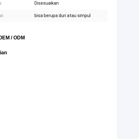
:
Disesuaikan
ai:
bisa berupa duri atau simpul
g OEM / ODM
aian