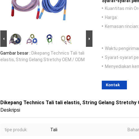
Syarat-syarat pe
Kuantitas min Or
Harga:
Kemasan rincian:
Waktu pengirima
Gambar besar :
Dikepang Technics Tali tali
Syarat-syarat p
elastis, String Gelang Stretchy OEM / ODM
Menyediakan ke
Kontak
Dikepang Technics Tali tali elastis, String Gelang Stretch
Deskripsi
tipe produk:
Tali
Bahan