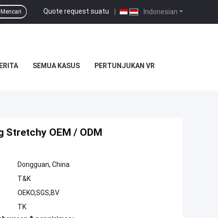
Quote request suatu
|
Indonesian
Mencari
ERITA
SEMUA KASUS
PERTUNJUKAN VR
lang Stretchy OEM / ODM
Dongguan, China
T&K
OEKO,SGS,BV
TK