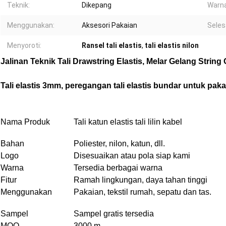
Teknik:
Dikepang
Warna
Menggunakan:
Aksesori Pakaian
Seles
Menyoroti:
Ransel tali elastis
,
tali elastis nilon
Jalinan Teknik Tali Drawstring Elastis, Melar Gelang Strin
Tali elastis 3mm, peregangan tali elastis bundar untuk pak
Nama Produk
Tali katun elastis tali lilin kabel
Bahan
Poliester, nilon, katun, dll.
Logo
Disesuaikan atau pola siap kami
Warna
Tersedia berbagai warna
Fitur
Ramah lingkungan, daya tahan tinggi
Menggunakan
Pakaian, tekstil rumah, sepatu dan tas.
Sampel
Sampel gratis tersedia
MOQ
3000 m