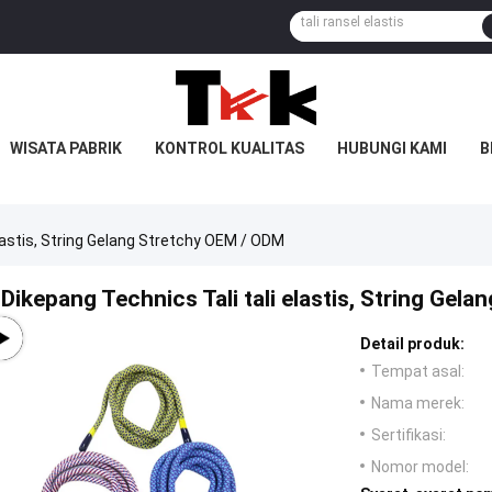
WISATA PABRIK
KONTROL KUALITAS
HUBUNGI KAMI
B
lastis, String Gelang Stretchy OEM / ODM
Dikepang Technics Tali tali elastis, String Ge
Detail produk:
Tempat asal:
Nama merek:
Sertifikasi:
Nomor model: