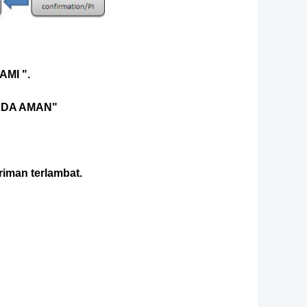
MI ".
NDA AMAN"
riman terlambat.