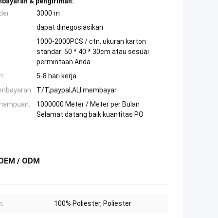
mbayaran & pengiriman:
der:
3000 m
dapat dinegosiasikan
1000-2000PCS / ctn, ukuran karton
standar: 50 * 40 * 30cm atau sesuai
permintaan Anda
n:
5-8 hari kerja
embayaran:
T/T,paypal,ALI membayar
mampuan:
1000000 Meter / Meter per Bulan
Selamat datang baik kuantitas PO
y OEM / ODM
:
100% Poliester, Poliester