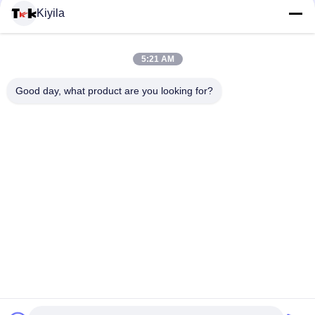
Pelapis Garment
Kiyila
Ketinggian Tinggi 3cm Kabel Elastis Nylon Cord Flat OEM /
ODM Tersedia
5:21 AM
100% Polyester / Nylon Knitted Dilipat Elastic Ribbon Dengan
Good day, what product are you looking for?
Logo Embossed
Bad Request
Semua
Custom Clothing 
Custom Bordir 
Patches
Patch
Label Heat Transfer 
Label Sablon
Clothing
Lencana TPU 
Label Karet Silikon
Frekuensi Tinggi 3D