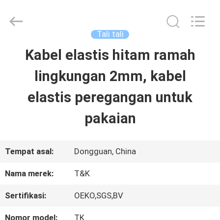
2026
T&K
Garment
Accessories
Tali tali
Co.,Ltd.
All
RUMAH
Kabel elastis hitam ramah
Rights
Reserved.
lingkungan 2mm, kabel
PRODUK
elastis peregangan untuk
pakaian
TENTANG
KITA
Tempat asal:
Dongguan, China
Nama merek:
T&K
WISATA
Sertifikasi:
OEKO,SGS,BV
PABRIK
Nomor model:
TK