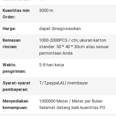
KONTROL
Kuantitas min
3000 m
Order:
KUALITAS
Harga:
dapat dinegosiasikan
HUBUNGI
Kemasan
1000-2000PCS / ctn, ukuran karton
rincian:
standar: 50 * 40 * 30cm atau sesuai
KAMI
permintaan Anda
Waktu
5-8 hari kerja
BERITA
pengiriman:
Syarat-syarat
T/T,paypal,ALI membayar
SEMUA
pembayaran:
KASUS
Menyediakan
1000000 Meter / Meter per Bulan
kemampuan:
Selamat datang baik kuantitas PO