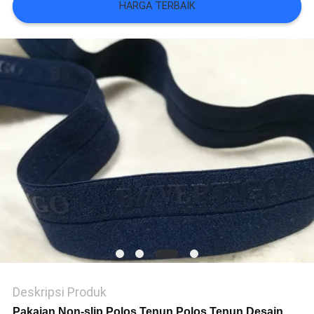
VR
HARGA TERBAIK
SHOW
SITEMAP
KEBIJAKAN
PRIVASI
Deskripsi Produk
Pakaian Non-slip Polos Tenun Polos Tenun Desain