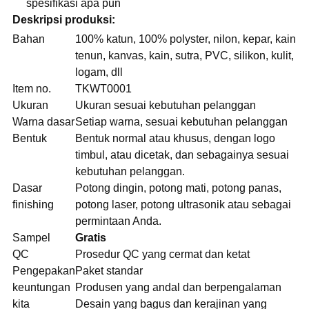
spesifikasi apa pun
Deskripsi produksi:
Bahan
100% katun, 100% polyster, nilon, kepar, kain
tenun, kanvas, kain, sutra, PVC, silikon, kulit,
logam, dll
Item no.
TKWT0001
Ukuran
Ukuran sesuai kebutuhan pelanggan
Warna dasar
Setiap warna, sesuai kebutuhan pelanggan
Bentuk
Bentuk normal atau khusus, dengan logo
timbul, atau dicetak, dan sebagainya sesuai
kebutuhan pelanggan.
Dasar
Potong dingin, potong mati, potong panas,
finishing
potong laser, potong ultrasonik atau sebagai
permintaan Anda.
Sampel
Gratis
QC
Prosedur QC yang cermat dan ketat
Pengepakan
Paket standar
keuntungan
Produsen yang andal dan berpengalaman
kita
Desain yang bagus dan kerajinan yang