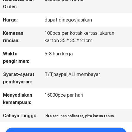
Order:
KONTROL
Harga:
dapat dinegosiasikan
KUALITAS
Kemasan
100pcs per kotak kertas, ukuran
rincian:
karton 35 * 35 * 21cm
HUBUNGI
Waktu
5-8 hari kerja
KAMI
pengiriman:
Syarat-syarat
T/T,paypal,ALI membayar
BERITA
pembayaran:
Menyediakan
15000pce per hari
SEMUA
kemampuan:
KASUS
Cahaya Tinggi:
,
Pita tenunan poliester
pita katun tenun