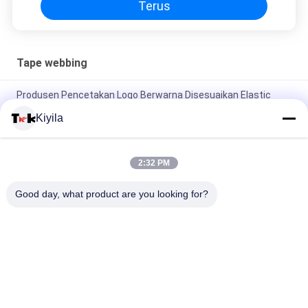
Terus
Tape webbing
Produsen Pencetakan Logo Berwarna Disesuaikan Elastic
Book Band Jacquard Elastic
Kiyila
Kustom Yoga Gym Jacquard Elastis Band Cetak Layar Silikon
Untuk Pakaian
2:32 PM
OEKO Jacquard Sepatu / Jaket Berwarna Pita Elastis 1cm
Good day, what product are you looking for?
2cm 3cm Disesuaikan
Bad Request
Semua
Custom Clothing 
Custom Bordir 
Patches
Patch