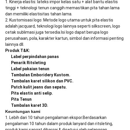
1. Kinerja elastis: lateks impor kelas satu + alat bantu elastis
tinggi + teknologi tenun canggih memastikan pita tahan lama
dan memiliki elastisitas tahan lama.
2. Kustomisasi logo: Metode logo utama untuk pita elastis
adalah jacquard, teknologi logo lainnya seperti silkscreen, logo
cetak sublimasi juga tersedia.Isi logo dapat berupa logo
perusahaan, pola, karakter kartun, simbol dan informasi penting
lainnya dll.
Produk T&K:
Label perpindahan panas
Penarik Ritsleting
Label pakaian tenun
Tambalan Emboridery Kustom.
Tambalan karet silikon dan PVC.
Patch kulit jeans dan sepatu.
Pita elastis anti selip.
Pita Tenun
Tambalan karet 3D.
Keuntungan kami
1. Lebih dari 10 tahun pengalaman ekspor.Berdasarkan
pengalaman 10 tahun dalam produk lanyard dan ritsleting,
produk kami sangat dihargai & disetujui oleh pelanggan.