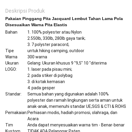
Deskripsi Produk
Pakaian Pinggang Pita Jacquard Lembut Tahan Lama Pola
Disesuaikan Warna Pita Elastis
Bahan
1. 100% polyester atau Nylon
2.550lb, 330lb, 280lb gaya tarik;
3. 7 polyster paracord,
Tipe
untuk hiking camping, outdoor
Warna
300 warna
Ukuran
Gelang: Ukuran khusus 9 "9,5" 10 "diterima
LOGO:
1. laser pada pisau mini;
2. pada stiker di polybag
3. di kotak kemasan
4. pada gesper
Standar:
Semua bahan yang digunakan adalah 100%
polyester dan ramah lingkungan serta aman untuk
anak-anak, memenuhi standar UE;SGS & CTI & ROHS
Pemakaian:
Perhiasan modis, hadiah promosi, olahraga, dan
Acara
Tim
Anda dapat menyesuaikan warna tim - Benar-benar
Kustom
TIDAK ADA Pelanggar Paten