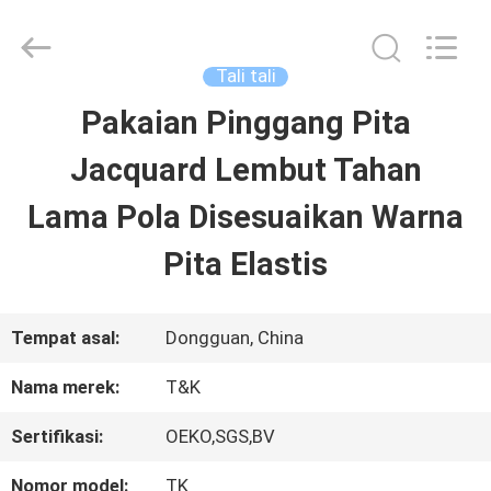
2026
T&K
Garment
Accessories
Tali tali
Co.,Ltd.
All
RUMAH
Pakaian Pinggang Pita
Rights
Reserved.
Jacquard Lembut Tahan
PRODUK
Lama Pola Disesuaikan Warna
Pita Elastis
TENTANG
KITA
Tempat asal:
Dongguan, China
Nama merek:
T&K
WISATA
Sertifikasi:
OEKO,SGS,BV
PABRIK
Nomor model:
TK