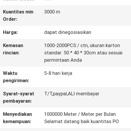
KONTROL
Kuantitas min
3000 m
Order:
KUALITAS
Harga:
dapat dinegosiasikan
HUBUNGI
Kemasan
1000-2000PCS / ctn, ukuran karton
rincian:
standar: 50 * 40 * 30cm atau sesuai
KAMI
permintaan Anda
Waktu
5-8 hari kerja
BERITA
pengiriman:
Syarat-syarat
T/T,paypal,ALI membayar
SEMUA
pembayaran:
KASUS
Menyediakan
1000000 Meter / Meter per Bulan
kemampuan:
Selamat datang baik kuantitas PO