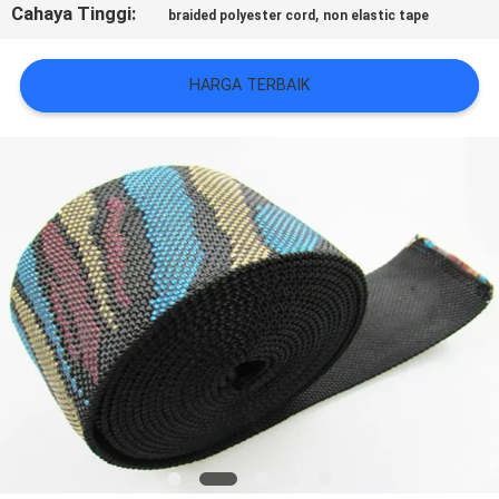
VR
Cahaya Tinggi:
,
braided polyester cord
non elastic tape
SHOW
HARGA TERBAIK
SITEMAP
KEBIJAKAN
PRIVASI