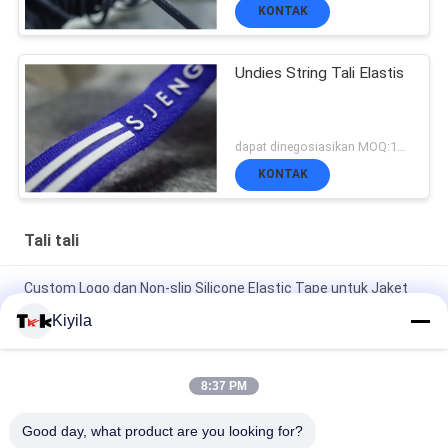
KONTAK
Undies String Tali Elastis
dapat dinegosiasikan MOQ:1000 jt
KONTAK
Tali tali
Custom Logo dan Non-slip Silicone Elastic Tape untuk Jaket
Pelapis Garment
Kiyila
Ketinggian Tinggi 3cm Kabel Elastis Nylon Cord Flat OEM /
ODM Tersedia
8:37 PM
100% Polyester / Nylon Knitted Dilipat Elastic Ribbon Dengan
Good day, what product are you looking for?
Logo Embossed