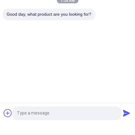
7:18 AM
Lingkungan Tinta Cetak Logo Putih
Good day, what product are you looking for?
Grosir Kustom Kertas Logo Swing Hang Tag Untuk Pakaian
Bad Request
Semua
Custom Clothing 
Custom Bordir 
Patches
Patch
Label Heat Transfer 
Label Sablon
Clothing
Lencana TPU 
Label Karet Silikon
Frekuensi Tinggi 3D
Embossed Leather 
Label Woven Pakaian
Quote request suatu
Patches