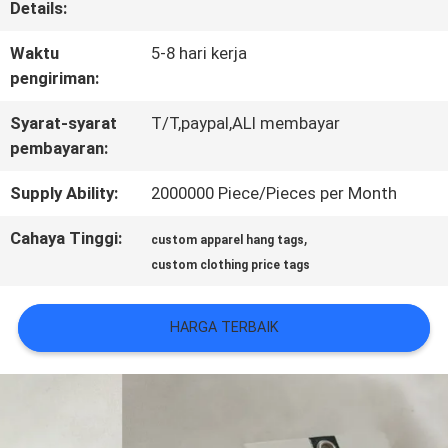
Details:
KONTROL
Waktu
5-8 hari kerja
KUALITAS
pengiriman:
Syarat-syarat
T/T,paypal,ALI membayar
pembayaran:
HUBUNGI
KAMI
Supply Ability:
2000000 Piece/Pieces per Month
Cahaya Tinggi:
,
custom apparel hang tags
BERITA
custom clothing price tags
HARGA TERBAIK
SEMUA
KASUS