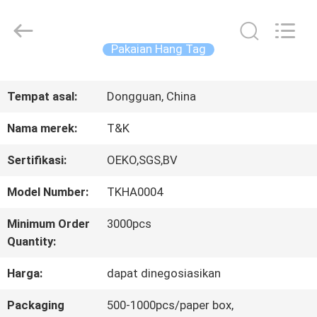
2026
T&K
Garment
Accessories
Pakaian Hang Tag
Co.,Ltd.
All
RUMAH
Rights
Reserved.
Tempat asal:
Dongguan, China
PRODUK
Nama merek:
T&K
Sertifikasi:
OEKO,SGS,BV
TENTANG
Model Number:
TKHA0004
KITA
Minimum Order
3000pcs
Quantity:
WISATA
Harga:
dapat dinegosiasikan
PABRIK
Packaging
500-1000pcs/paper box,