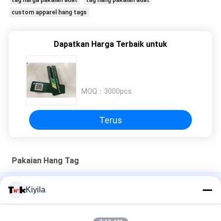
tag harga pakaian adat
tag hang pakaian adat
custom apparel hang tags
Dapatkan Harga Terbaik untuk
MOQ：
3000pcs
Terus
Pakaian Hang Tag
Kertas Logo Merek Sendiri Kustom Pvc Jeans Paper Hangtags
Kiyila
untuk Pakaian
Kartu Kertas Hitam Dilipat Pakaian Hang Tag Ramah