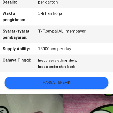
Details:
per carton
KONTROL
Waktu
5-8 hari kerja
KUALITAS
pengiriman:
Syarat-syarat
T/T,paypal,ALI membayar
pembayaran:
HUBUNGI
KAMI
Supply Ability:
15000pcs per day
Cahaya Tinggi:
,
heat press clothing labels
BERITA
heat transfer shirt labels
HARGA TERBAIK
SEMUA
KASUS