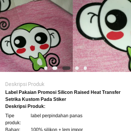
VR
SHOW
SITEMAP
KEBIJAKAN
PRIVASI
Deskripsi Produk
Label Pakaian Promosi Silicon Raised Heat Transfer
Setrika Kustom Pada Stiker
Deskripsi Produk:
Tipe
label perpindahan panas
produk:
Bahan:
100% silikon + lem impor