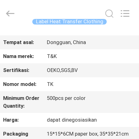
2026
T&K
Garment
Accessories
Label Heat Transfer Clothing
Co.,Ltd.
All
RUMAH
Rights
Reserved.
Tempat asal:
Dongguan, China
PRODUK
Nama merek:
T&K
Sertifikasi:
OEKO,SGS,BV
TENTANG
Nomor model:
TK
KITA
Minimum Order
500pcs per color
Quantity:
WISATA
Harga:
dapat dinegosiasikan
PABRIK
Packaging
15*15*6CM paper box, 35*35*21cm