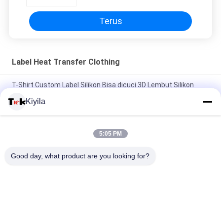
Terus
Label Heat Transfer Clothing
T-Shirt Custom Label Silikon Bisa dicuci 3D Lembut Silikon
Logo Transfer Panas Silikon Badge
Kiyila
Label Silikon Injeksi Cetakan Khusus 3D Soft Silikon Logo Yang
Bisa Dicuci Transfer Panas Silikon Badge
5:05 PM
Custom Imitate Ice Semi Transparent Glossy TPU Logo Label
Good day, what product are you looking for?
Transfer Panas untuk Pakaian
Bad Request
Semua