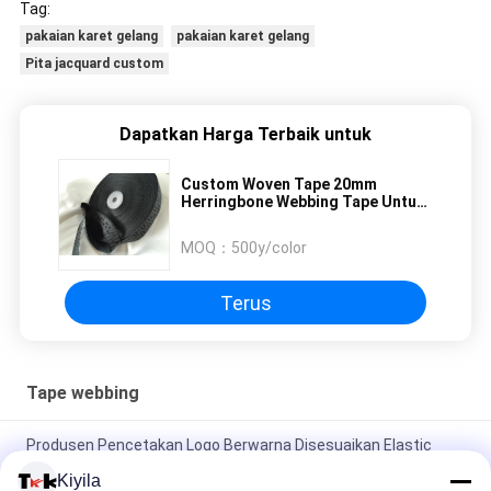
Tag:
pakaian karet gelang
pakaian karet gelang
Pita jacquard custom
Dapatkan Harga Terbaik untuk
Custom Woven Tape 20mm
Herringbone Webbing Tape Untuk
Garmen / Topi
MOQ：
500y/color
Terus
Tape webbing
Produsen Pencetakan Logo Berwarna Disesuaikan Elastic
Book Band Jacquard Elastic
Kiyila