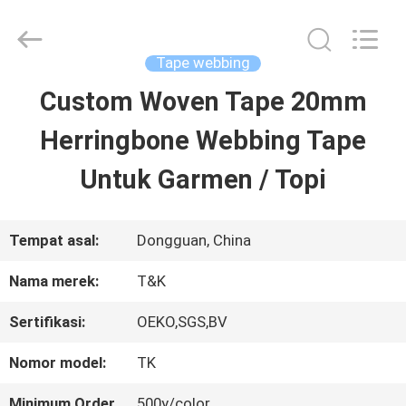
2026
T&K
Garment
Accessories
Tape webbing
Co.,Ltd.
All
RUMAH
Custom Woven Tape 20mm
Rights
Reserved.
Herringbone Webbing Tape
PRODUK
Untuk Garmen / Topi
TENTANG
Tempat asal:
Dongguan, China
KITA
Nama merek:
T&K
Sertifikasi:
OEKO,SGS,BV
WISATA
Nomor model:
TK
PABRIK
Minimum Order
500y/color