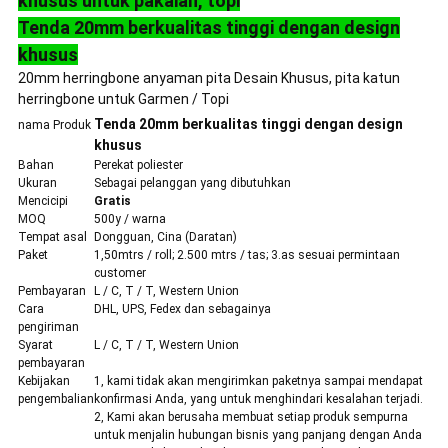
khusus untuk pakaian, topi
Tenda 20mm berkualitas tinggi dengan design
khusus
20mm herringbone anyaman pita Desain Khusus, pita katun
herringbone untuk Garmen / Topi
Tenda 20mm berkualitas tinggi dengan design
nama Produk
khusus
Bahan
Perekat poliester
Ukuran
Sebagai pelanggan yang dibutuhkan
Mencicipi
Gratis
MOQ
500y / warna
Tempat asal
Dongguan, Cina (Daratan)
Paket
1,50mtrs / roll; 2.500 mtrs / tas; 3.as sesuai permintaan
customer
Pembayaran
L / C, T / T, Western Union
Cara
DHL, UPS, Fedex dan sebagainya
pengiriman
Syarat
L / C, T / T, Western Union
pembayaran
Kebijakan
1, kami tidak akan mengirimkan paketnya sampai mendapat
pengembalian
konfirmasi Anda, yang untuk menghindari kesalahan terjadi.
2, Kami akan berusaha membuat setiap produk sempurna
untuk menjalin hubungan bisnis yang panjang dengan Anda