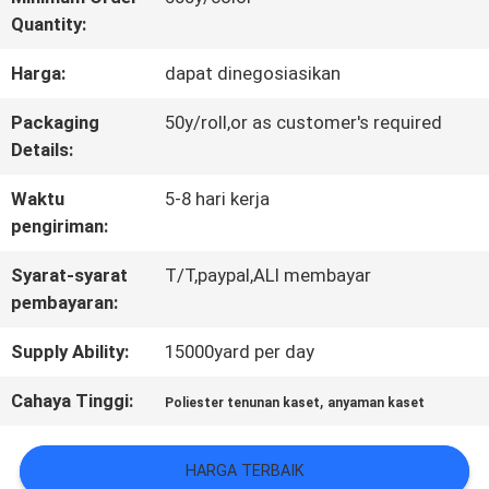
Quantity:
KONTROL
Harga:
dapat dinegosiasikan
KUALITAS
Packaging
50y/roll,or as customer's required
Details:
HUBUNGI
Waktu
5-8 hari kerja
KAMI
pengiriman:
Syarat-syarat
T/T,paypal,ALI membayar
BERITA
pembayaran:
Supply Ability:
15000yard per day
SEMUA
Cahaya Tinggi:
,
Poliester tenunan kaset
anyaman kaset
KASUS
HARGA TERBAIK