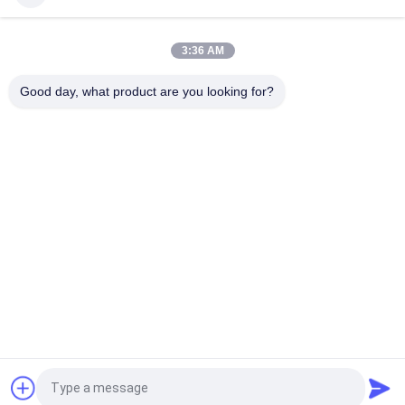
Kustom Yoga Gym Jacquard Elastis Band Cetak Layar Silikon
Untuk Pakaian
3:36 AM
OEKO Jacquard Sepatu / Jaket Berwarna Pita Elastis 1cm
Good day, what product are you looking for?
2cm 3cm Disesuaikan
Bad Request
Semua
Custom Clothing 
Custom Bordir 
Patches
Patch
Label Heat Transfer 
Label Sablon
Clothing
Lencana TPU 
Label Karet Silikon
Frekuensi Tinggi 3D
Embossed Leather 
Label Woven Pakaian
Quote request suatu
Patches