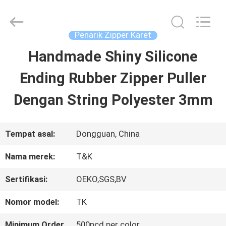
2026
T&K
Garment
Accessories
Penarik Zipper Karet
Co.,Ltd.
All
RUMAH
Handmade Shiny Silicone
Rights
Reserved.
Ending Rubber Zipper Puller
PRODUK
Dengan String Polyester 3mm
TENTANG
Tempat asal:
Dongguan, China
KITA
Nama merek:
T&K
Sertifikasi:
OEKO,SGS,BV
WISATA
Nomor model:
TK
PABRIK
Minimum Order
500pcd per color