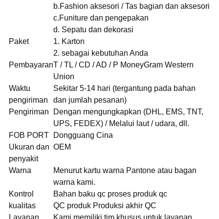
b.Fashion aksesori / Tas bagian dan aksesori
c.Funiture dan pengepakan
d. Sepatu dan dekorasi
Paket
1. Karton
2. sebagai kebutuhan Anda
Pembayaran
T / TL / CD / AD / P MoneyGram Western
Union
Waktu
Sekitar 5-14 hari (tergantung pada bahan
pengiriman
dan jumlah pesanan)
Pengiriman
Dengan mengungkapkan (DHL, EMS, TNT,
UPS, FEDEX) / Melalui laut / udara, dll.
FOB PORT
Dongguang Cina
Ukuran dan
OEM
penyakit
Warna
Menurut kartu warna Pantone atau bagan
warna kami.
Kontrol
Bahan baku qc proses produk qc
kualitas
QC produk Produksi akhir QC
Layanan
Kami memiliki tim khusus untuk layanan