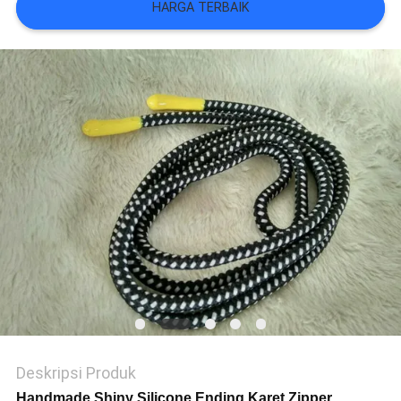
VR
HARGA TERBAIK
SHOW
SITEMAP
KEBIJAKAN
PRIVASI
Deskripsi Produk
Handmade Shiny Silicone Ending Karet Zipper