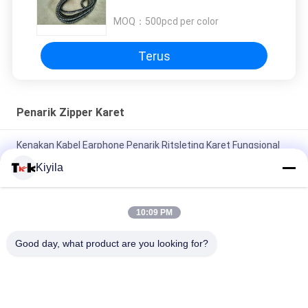
String Polyester 3mm
MOQ：
500pcd per color
Terus
Penarik Zipper Karet
Kenakan Kabel Earphone Penarik Ritsleting Karet Fungsional
Untuk Olah Raga Mendengarkan Musik
Kiyila
Fluorescent Green Rope Eye Catching Zipper Penarik Karet
Untuk Olahraga Outdoor
10:09 PM
Tali elastis Berwarna Ritsleting Menarik Dua Titik Nunchakus
Good day, what product are you looking for?
Tipis Menengah Tipis Timbul
Bad Request
Semua