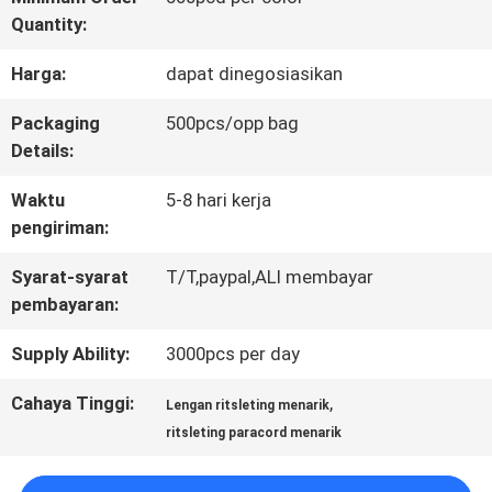
Quantity:
KONTROL
Harga:
dapat dinegosiasikan
KUALITAS
Packaging
500pcs/opp bag
Details:
HUBUNGI
Waktu
5-8 hari kerja
KAMI
pengiriman:
Syarat-syarat
T/T,paypal,ALI membayar
BERITA
pembayaran:
Supply Ability:
3000pcs per day
SEMUA
Cahaya Tinggi:
,
Lengan ritsleting menarik
KASUS
ritsleting paracord menarik