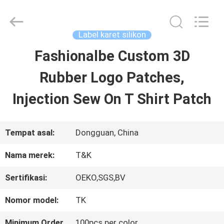
2026
T&K
Garment
Accessories
Label karet silikon
Co.,Ltd.
All
RUMAH
Fashionalbe Custom 3D
Rights
Reserved.
Rubber Logo Patches,
PRODUK
Injection Sew On T Shirt Patch
TENTANG
Tempat asal:
Dongguan, China
KITA
Nama merek:
T&K
Sertifikasi:
OEKO,SGS,BV
WISATA
Nomor model:
TK
PABRIK
Minimum Order
100pcs per color