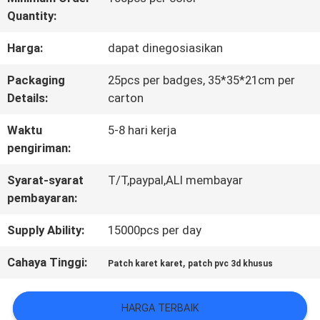
Quantity:
KONTROL
Harga:
dapat dinegosiasikan
KUALITAS
Packaging
25pcs per badges, 35*35*21cm per
Details:
carton
HUBUNGI
Waktu
5-8 hari kerja
KAMI
pengiriman:
Syarat-syarat
T/T,paypal,ALI membayar
BERITA
pembayaran:
Supply Ability:
15000pcs per day
SEMUA
Cahaya Tinggi:
,
Patch karet karet
patch pvc 3d khusus
KASUS
HARGA TERBAIK