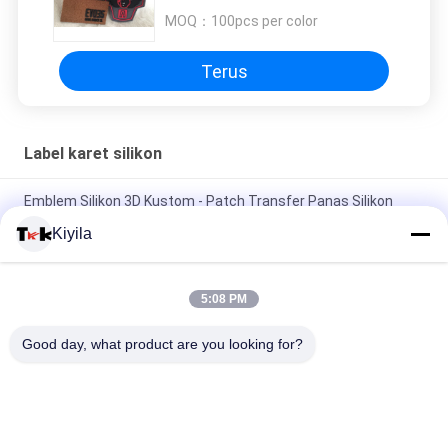
MOQ：
100pcs per color
Terus
Label karet silikon
Emblem Silikon 3D Kustom - Patch Transfer Panas Silikon
Bentuk Serigala Seni Pixel untuk Pakaian
Kiyila
Custom Wholesale Silicone Badges - Patch Animals/Brand
Logo untuk Dekorasi Topi Backpack Garment
5:08 PM
Stempel dekorasi silikon 3D yang bisa dicuci Tidak beracun,
Good day, what product are you looking for?
tidak berbau dan dapat terurai secara biologis
Bad Request
Semua