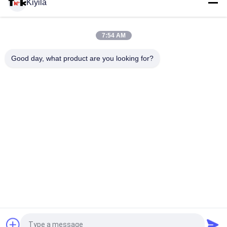
Kiyila
Perekat Silicone Patch Washable Patches Label Titik Sikat
Gigi Silikon
7:54 AM
3D Embossed Shine Logo Iron-on Clothing Heat Rubber Badge
Good day, what product are you looking for?
Silicone Heat Transfer Patch
Bad Request
Semua
Custom Clothing 
Custom Bordir 
Patches
Patch
Label Heat Transfer 
Label Sablon
Clothing
Lencana TPU 
Label Karet Silikon
Frekuensi Tinggi 3D
Embossed Leather 