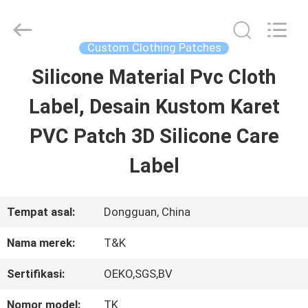
2026
T&K
Garment
Accessories
Custom Clothing Patches
Co.,Ltd.
All
RUMAH
Silicone Material Pvc Cloth
Rights
Reserved.
Label, Desain Kustom Karet
PRODUK
PVC Patch 3D Silicone Care
Label
TENTANG
KITA
Tempat asal:
Dongguan, China
Nama merek:
T&K
WISATA
Sertifikasi:
OEKO,SGS,BV
PABRIK
Nomor model:
TK