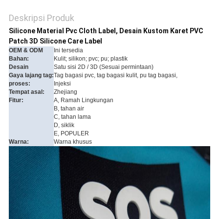
Deskripsi Produk
Silicone Material Pvc Cloth Label, Desain Kustom Karet PVC
Patch 3D Silicone Care Label
OEM & ODM
Ini tersedia
Bahan:
Kulit; silikon; pvc; pu; plastik
Desain
Satu sisi 2D / 3D (Sesuai permintaan)
Gaya lajang tag:
Tag bagasi pvc, tag bagasi kulit, pu tag bagasi,
proses:
Injeksi
Tempat asal:
Zhejiang
Fitur:
A, Ramah Lingkungan
B, tahan air
C, tahan lama
D, siklik
E, POPULER
Warna:
Warna khusus