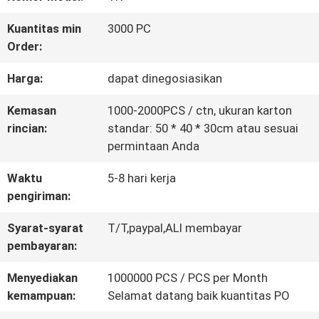
KONTROL
Kuantitas min
3000 PC
Order:
KUALITAS
Harga:
dapat dinegosiasikan
HUBUNGI
Kemasan
1000-2000PCS / ctn, ukuran karton
rincian:
standar: 50 * 40 * 30cm atau sesuai
KAMI
permintaan Anda
Waktu
5-8 hari kerja
BERITA
pengiriman:
Syarat-syarat
T/T,paypal,ALI membayar
SEMUA
pembayaran:
KASUS
Menyediakan
1000000 PCS / PCS per Month
kemampuan:
Selamat datang baik kuantitas PO