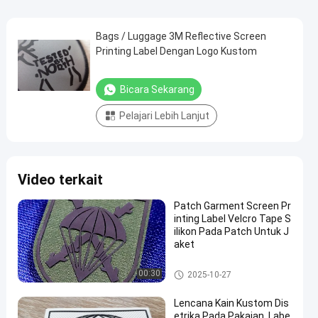
Bags / Luggage 3M Reflective Screen
Printing Label Dengan Logo Kustom
Bicara Sekarang
Pelajari Lebih Lanjut
Video terkait
Patch Garment Screen Pr
inting Label Velcro Tape S
ilikon Pada Patch Untuk J
aket
Label Sablon
00:30
2025-10-27
Lencana Kain Kustom Dis
etrika Pada Pakaian, Labe