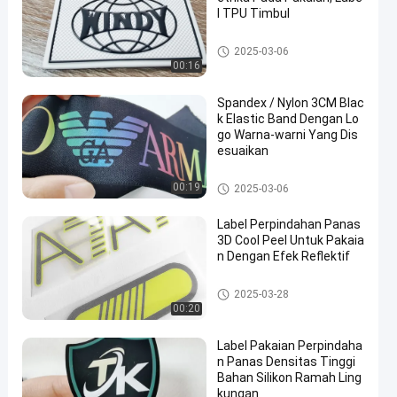
l TPU Timbul
Custom Clothing Patches
2025-03-06
00:16
Spandex / Nylon 3CM Blac
k Elastic Band Dengan Lo
go Warna-warni Yang Dis
esuaikan
Tape webbing
00:19
2025-03-06
Label Perpindahan Panas
3D Cool Peel Untuk Pakaia
n Dengan Efek Reflektif
Label Heat Transfer Clothing
2025-03-28
00:20
Label Pakaian Perpindaha
n Panas Densitas Tinggi
Bahan Silikon Ramah Ling
kungan