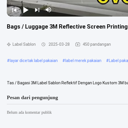
Bags / Luggage 3M Reflective Screen Printin
Label Sablon
2025-03-28
450 pandangan
#
layar dicetak label pakaian
#
label merek pakaian
#
Label paka
Tas / Bagasi 3M Label Sablon Reflektif Dengan Logo Kustom 3M bah
Untuk ski-wear Bahan reflektif 3M dengan logo khusus Bahan dan te
Pesan dari pengunjung
Belum ada komentar publik