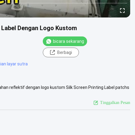
g Label Dengan Logo Kustom
bicara sekarang
Berbagi
ian layar sutra
an reflektif dengan logo kustom Silk Screen Printing Label patchs
knik ...
Lihat Lebih Lanjut
Tinggalkan Pesan