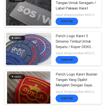
Tangan Untuk Seragam /
Label Pakaian Karet
dapat dinegosiasikan MOQ:500 pcs
KONTAK
Patch Logo Karet 3
Dimensi Timbul Untuk
Sepatu / Koper OEKO
SGS BV
dapat dinegosiasikan MOQ:500pcs per warna
KONTAK
Patch Logo Karet Buatan
Tangan Yang Dijahit
Menjahit Dengan Gaya
Tidak Beracun
dapat dinegosiasikan MOQ:500 pcs
KONTAK