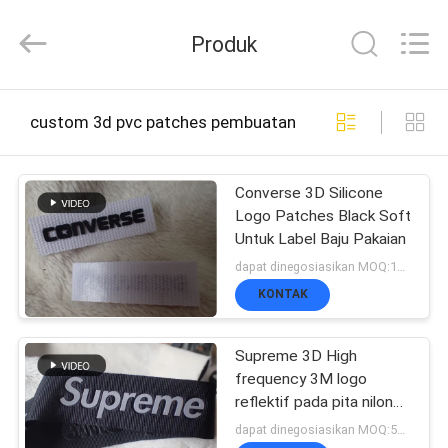
2026
T&K
Produk
Garment
Accessories
Co.,Ltd.
All
RUMAH
Rights
custom 3d pvc patches pembuatan online
Reserved.
PRODUK
Converse 3D Silicone
Logo Patches Black Soft
Untuk Label Baju Pakaian
TENTANG
dapat dinegosiasikan MOQ:1000pcs per warna
KITA
KONTAK
Supreme 3D High
WISATA
frequency 3M logo
reflektif pada pita nilon
PABRIK
3.2cm untuk logo topi
dapat dinegosiasikan MOQ:500pcs per color