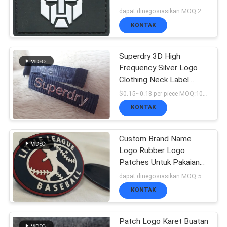
VR
Boots
dapat dinegosiasikan MOQ:200 PC
SHOW
KONTAK
Superdry 3D High
SITEMAP
Frequency Silver Logo
Clothing Neck Label
Untuk Jaket
$0.15~0.18 per piece MOQ:1000pcs per color
KEBIJAKAN
KONTAK
PRIVASI
Custom Brand Name
Logo Rubber Logo
Patches Untuk Pakaian
Mirco Injection
dapat dinegosiasikan MOQ:500pcs per warna
KONTAK
Patch Logo Karet Buatan