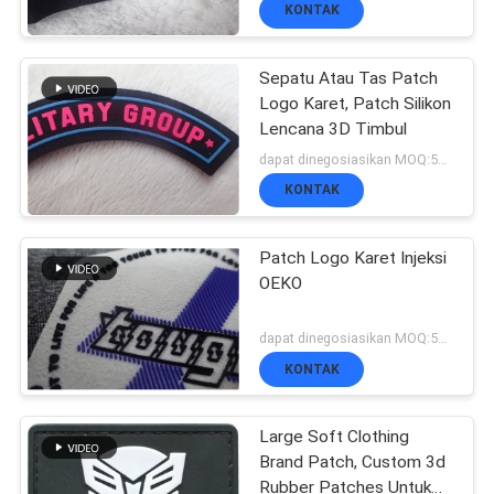
KONTAK
KONTROL
Sepatu Atau Tas Patch
KUALITAS
Logo Karet, Patch Silikon
Lencana 3D Timbul
dapat dinegosiasikan MOQ:500 PC
HUBUNGI
KONTAK
KAMI
Patch Logo Karet Injeksi
OEKO
BERITA
dapat dinegosiasikan MOQ:500 pcs
SEMUA
KONTAK
KASUS
Large Soft Clothing
Brand Patch, Custom 3d
Rubber Patches Untuk