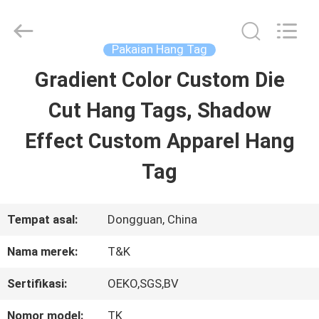
2026
T&K
Garment
Accessories
Pakaian Hang Tag
Co.,Ltd.
All
RUMAH
Gradient Color Custom Die
Rights
Reserved.
Cut Hang Tags, Shadow
PRODUK
Effect Custom Apparel Hang
Tag
TENTANG
KITA
Tempat asal:
Dongguan, China
Nama merek:
T&K
WISATA
Sertifikasi:
OEKO,SGS,BV
PABRIK
Nomor model:
TK