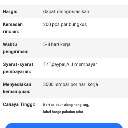
KONTROL
Harga:
dapat dinegosiasikan
KUALITAS
Kemasan
200 pcs per bungkus
rincian:
HUBUNGI
Waktu
5-8 hari kerja
pengiriman:
KAMI
Syarat-syarat
T/T,paypal,ALI membayar
pembayaran:
BERITA
Menyediakan
3000 lembar per hari kerja
kemampuan:
SEMUA
Cahaya Tinggi:
,
Kertas daur ulang hang tag
KASUS
label harga pakaian adat