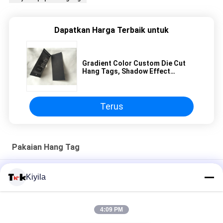
Dapatkan Harga Terbaik untuk
Gradient Color Custom Die Cut
Hang Tags, Shadow Effect
Custom Apparel Hang Tag
Terus
Pakaian Hang Tag
Kertas Logo Merek Sendiri Kustom Pvc Jeans Paper Hangtags
Kiyila
untuk Pakaian
Kartu Kertas Hitam Dilipat Pakaian Hang Tag Ramah
4:09 PM
Lingkungan Tinta Cetak Logo Putih