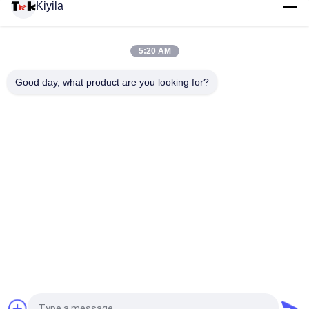
Kiyila
Perbaikan terbaru Custom bordir Patch Rhinestone Motif Besi
On Transfer Untuk Hoodies
5:20 AM
100% Katun Fashional Kustom Bordir Patch Untuk Pakaian /
Good day, what product are you looking for?
Bagasi
Bad Request
Semua
Custom Clothing 
Custom Bordir 
Patches
Patch
Label Heat Transfer 
Label Sablon
Clothing
Lencana TPU 
Label Karet Silikon
Frekuensi Tinggi 3D
Embossed Leather 