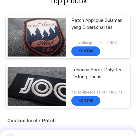
Top produk
Patch Applique Sulaman
yang Dipersonalisasi
dapat dinegosiasikan MOQ:negosiasi, 500 pcs / per item
KONTAK
Lencana Bordir Polyster
Potong Panas
dapat dinegosiasikan MOQ:negosiasi, 500 pcs / per item
KONTAK
Custom bordir Patch
100% Menjahit Handuk Patch Bordir Kustom Chenille