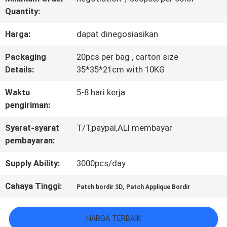
Quantity:
KONTROL
Harga:
dapat dinegosiasikan
KUALITAS
Packaging
20pcs per bag , carton size
Details:
35*35*21cm with 10KG
HUBUNGI
Waktu
5-8 hari kerja
KAMI
pengiriman:
Syarat-syarat
T/T,paypal,ALI membayar
BERITA
pembayaran:
Supply Ability:
3000pcs/day
SEMUA
Cahaya Tinggi:
,
Patch bordir 3D
Patch Applique Bordir
KASUS
HARGA TERBAIK