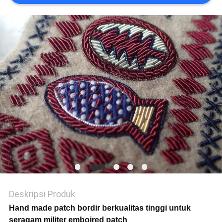
VR
SHOW
SITEMAP
KEBIJAKAN
PRIVASI
Deskripsi Produk
Hand made patch bordir berkualitas tinggi untuk
seragam militer emboired patch