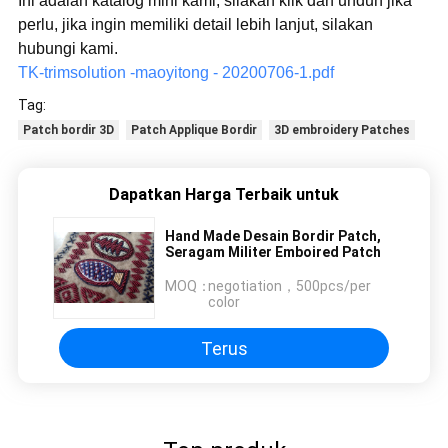
Ini adalah katalog mini kami, silakan klik dan unduh jika
perlu, jika ingin memiliki detail lebih lanjut, silakan
hubungi kami.
TK-trimsolution -maoyitong - 20200706-1.pdf
Tag:
Patch bordir 3D
Patch Applique Bordir
3D embroidery Patches
Dapatkan Harga Terbaik untuk
Hand Made Desain Bordir Patch,
Seragam Militer Emboired Patch
MOQ：
negotiation，500pcs/per
color
Terus