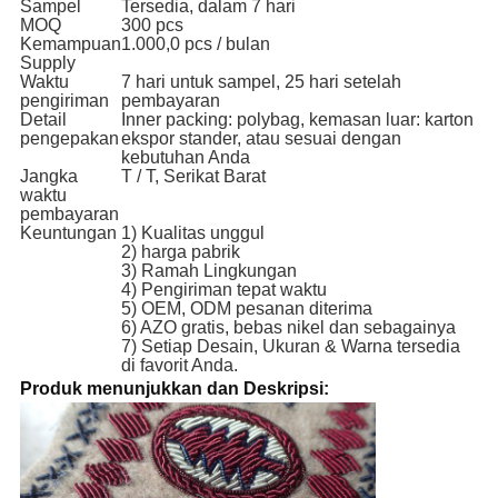
Sampel
Tersedia, dalam 7 hari
MOQ
300 pcs
Kemampuan
1.000,0 pcs / bulan
Supply
Waktu
7 hari untuk sampel, 25 hari setelah
pengiriman
pembayaran
Detail
Inner packing: polybag, kemasan luar: karton
pengepakan
ekspor stander, atau sesuai dengan
kebutuhan Anda
Jangka
T / T, Serikat Barat
waktu
pembayaran
Keuntungan
1) Kualitas unggul
2) harga pabrik
3) Ramah Lingkungan
4) Pengiriman tepat waktu
5) OEM, ODM pesanan diterima
6) AZO gratis, bebas nikel dan sebagainya
7) Setiap Desain, Ukuran & Warna tersedia
di favorit Anda.
Produk menunjukkan dan Deskripsi: