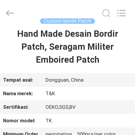
2026
T&K
Garment
Accessories
Custom bordir Patch
Co.,Ltd.
All
RUMAH
Hand Made Desain Bordir
Rights
Reserved.
Patch, Seragam Militer
PRODUK
Emboired Patch
TENTANG
Tempat asal:
Dongguan, China
KITA
Nama merek:
T&K
Sertifikasi:
OEKO,SGS,BV
WISATA
Nomor model:
TK
PABRIK
Minimum Order
negotiation，500pcs/per color