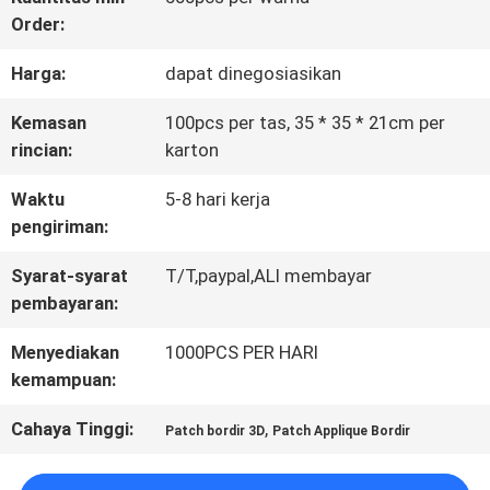
Order:
KONTROL
Harga:
dapat dinegosiasikan
KUALITAS
Kemasan
100pcs per tas, 35 * 35 * 21cm per
rincian:
karton
HUBUNGI
Waktu
5-8 hari kerja
KAMI
pengiriman:
Syarat-syarat
T/T,paypal,ALI membayar
BERITA
pembayaran:
Menyediakan
1000PCS PER HARI
SEMUA
kemampuan:
KASUS
Cahaya Tinggi:
,
Patch bordir 3D
Patch Applique Bordir