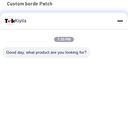
Custom bordir Patch
100% Menjahit Handuk Patch Bordir Kustom Chenille
Kiyila
Perbaikan terbaru Custom bordir Patch Rhinestone Motif Besi
On Transfer Untuk Hoodies
7:35 PM
100% Katun Fashional Kustom Bordir Patch Untuk Pakaian /
Good day, what product are you looking for?
Bagasi
Bad Request
Semua
Custom Clothing 
Custom Bordir 
Patches
Patch
Label Heat Transfer 
Label Sablon
Clothing
Lencana TPU 