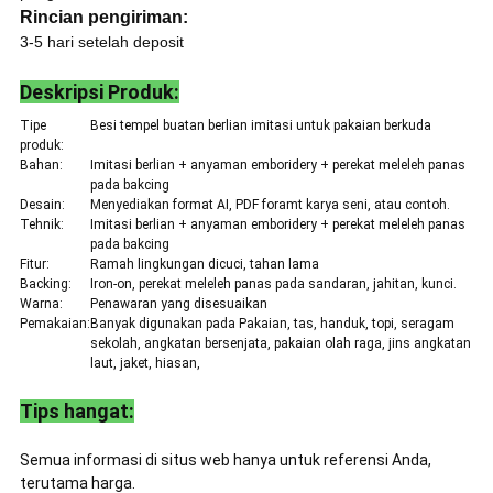
Rincian pengiriman:
3-5 hari setelah deposit
Deskripsi Produk:
Tipe
Besi tempel buatan berlian imitasi untuk pakaian berkuda
produk:
Bahan:
Imitasi berlian + anyaman emboridery + perekat meleleh panas
pada bakcing
Desain:
Menyediakan format AI, PDF foramt karya seni, atau contoh.
Tehnik:
Imitasi berlian + anyaman emboridery + perekat meleleh panas
pada bakcing
Fitur:
Ramah lingkungan dicuci, tahan lama
Backing:
Iron-on, perekat meleleh panas pada sandaran, jahitan, kunci.
Warna:
Penawaran yang disesuaikan
Pemakaian:
Banyak digunakan pada Pakaian, tas, handuk, topi, seragam
sekolah, angkatan bersenjata, pakaian olah raga, jins angkatan
laut, jaket, hiasan,
Tips hangat:
Semua informasi di situs web hanya untuk referensi Anda,
terutama harga.