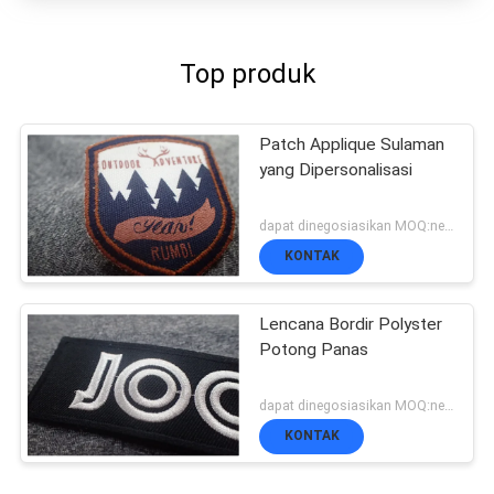
Top produk
Patch Applique Sulaman
yang Dipersonalisasi
dapat dinegosiasikan MOQ:negosiasi, 500 pcs / per item
KONTAK
Lencana Bordir Polyster
Potong Panas
dapat dinegosiasikan MOQ:negosiasi, 500 pcs / per item
KONTAK