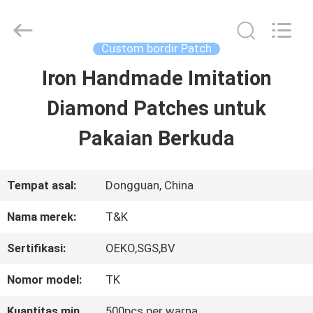
2026
T&K
Garment
Accessories
Custom bordir Patch
Co.,Ltd.
All
RUMAH
Iron Handmade Imitation
Rights
Reserved.
Diamond Patches untuk
PRODUK
Pakaian Berkuda
TENTANG
Tempat asal:
Dongguan, China
KITA
Nama merek:
T&K
Sertifikasi:
OEKO,SGS,BV
WISATA
Nomor model:
TK
PABRIK
Kuantitas min
500pcs per warna