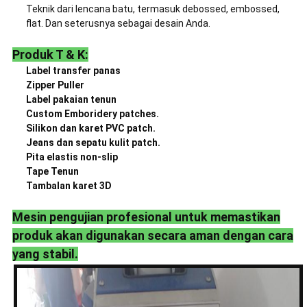
Teknik dari lencana batu, termasuk debossed, embossed,
flat. Dan seterusnya sebagai desain Anda.
Produk T & K:
Label transfer panas
Zipper Puller
Label pakaian tenun
Custom Emboridery patches.
Silikon dan karet PVC patch.
Jeans dan sepatu kulit patch.
Pita elastis non-slip
Tape Tenun
Tambalan karet 3D
Mesin pengujian profesional untuk memastikan
produk akan digunakan secara aman dengan cara
yang stabil.