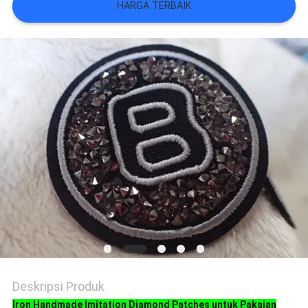
VR
HARGA TERBAIK
SHOW
SITEMAP
KEBIJAKAN
PRIVASI
Deskripsi Produk
Iron Handmade Imitation Diamond Patches untuk Pakaian