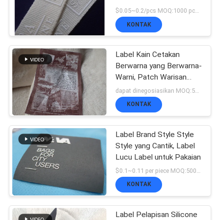
VR
Olahraga
$0.05~0.2/pcs MOQ:1000 pcs per warna
SHOW
KONTAK
64
Lencana TPU
Label Kain Cetakan
SITEMAP
Berwarna yang Berwarna-
Frekuensi Tinggi 3D
Warni, Patch Warisan
Tinta Ramah
dapat dinegosiasikan MOQ:500pcs per color
KEBIJAKAN
KONTAK
PRIVASI
Label Brand Style Style
128
Style yang Cantik, Label
Lucu Label untuk Pakaian
Label karet silikon
$0.1~0.11 per piece MOQ:500pcs per warna
KONTAK
Label Pelapisan Silicone