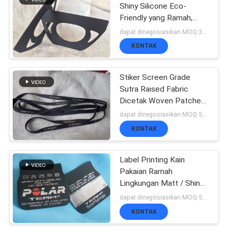
Shiny Silicone Eco-
Friendly yang Ramah,
51
Tape Elastis Nylon 10mm
dapat dinegosiasikan MOQ:3000M per color
Label Woven
Nylon
KONTAK
pakaian
Stiker Screen Grade
Sutra Raised Fabric
Dicetak Woven Patches
for Outdoor Pants
dapat dinegosiasikan MOQ:500pcs per warna
KONTAK
76
Embossed Leather
Label Printing Kain
Pakaian Ramah
Patches
Lingkungan Matt / Shinny
Permukaan
dapat dinegosiasikan MOQ:500pcs per warna
KONTAK