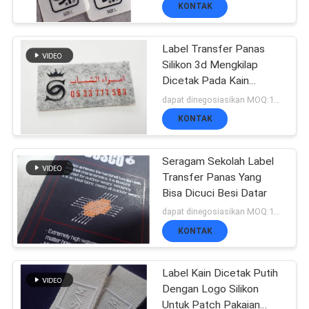
Renang
KONTAK
KONTROL
Label Transfer Panas
KUALITAS
180
Silikon 3d Mengkilap
Label Heat Transfer
Dicetak Pada Kain
Beludru Untuk Topi
dapat dinegosiasikan MOQ:1000pcs per warna
HUBUNGI
Clothing
KONTAK
KAMI
Seragam Sekolah Label
Transfer Panas Yang
BERITA
Bisa Dicuci Besi Datar
76
dapat dinegosiasikan MOQ:1000 pcs per warna
SEMUA
KONTAK
Label Sablon
KASUS
Label Kain Dicetak Putih
Dengan Logo Silikon
Untuk Patch Pakaian