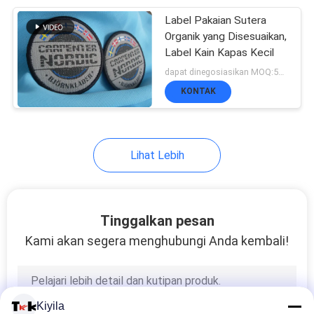
Label Pakaian Sutera
11
Organik yang Disesuaikan,
Label Transfer
Label Kain Kapas Kecil
dapat dinegosiasikan MOQ:500pcs per warna
Panas Flock
KONTAK
Lihat Lebih
26
Pakaian Hang Tag
Tinggalkan pesan
Kami akan segera menghubungi Anda kembali!
Kiyila